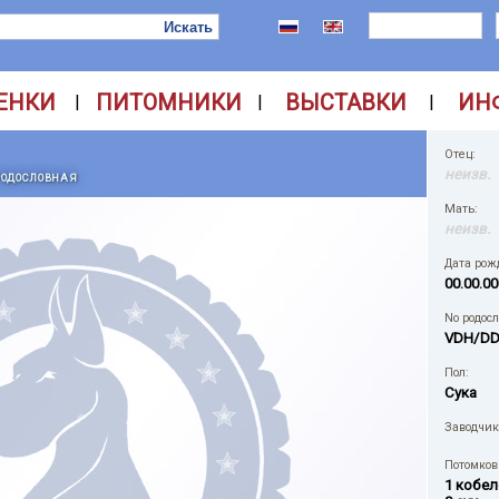
ЕНКИ
ПИТОМНИКИ
ВЫСТАВКИ
ИН
|
|
|
Отец:
неизв.
РОДОСЛОВНАЯ
Мать:
неизв.
Дата рож
00.00.00
No родос
VDH/DD
Пол:
Сука
Заводчик
Потомков 
1 кобел