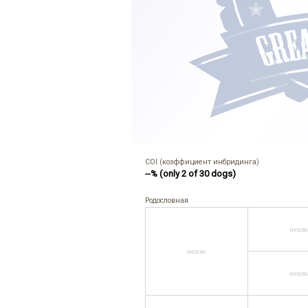
COI (коэффициент инбридинга)
--% (only 2 of 30 dogs)
Родословная
неизв
неизв.
неизв