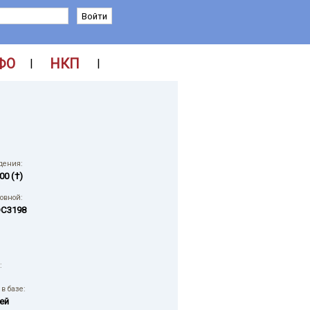
ФО
НКП
|
|
дения:
00 (†)
ловной:
C3198
:
в базе:
ей