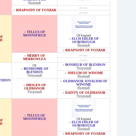
Палевый
неизв.
RHAPSODY OF FOXBAR
♀
неизв.
TELLUS OF
♂
MOONSFIELD
CH England
OF
ELCH EDLER OF
♂
LD
OUBOROUGH
Палевый
RHAPSODY OF FOXBAR
♀
неизв.
MERRY OF
♀
MERROWLEA
неизв.
BONHEUR OF BLENDON
♂
CH
Тигровый
BONHOMIE OF
♂
BLENDON
JHELUM OF WINOME
♀
Тигровый
Палевый
ENDON
OLDMANOR JOYALISM OF
♂
WINOME
IMOGEN OF
♀
Палевый
OLDMANOR
Тигровый
DAINTY OF OLDMANOR
♀
Тигровый
TELLUS OF
♂
MOONSFIELD
CH England
OF
ELCH EDLER OF
♂
LD
OUBOROUGH
Палевый
RHAPSODY OF FOXBAR
♀