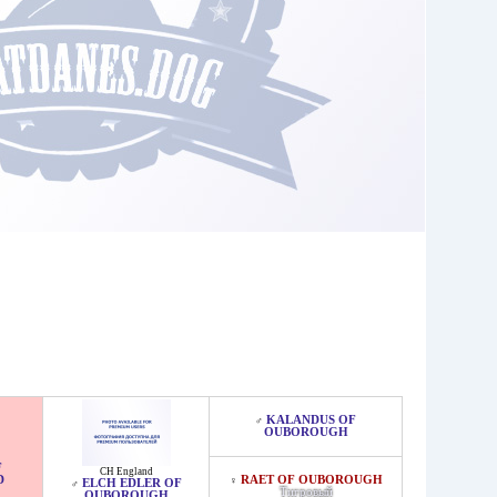
KALANDUS OF
♂
OUBOROUGH
F
CH England
D
RAET OF OUBOROUGH
♀
ELCH EDLER OF
♂
Тигровый
OUBOROUGH