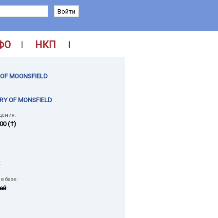
ФО
НКП
|
|
 OF MOONSFIELD
RY OF MONSFIELD
дения:
00 (†)
:
в базе:
ей