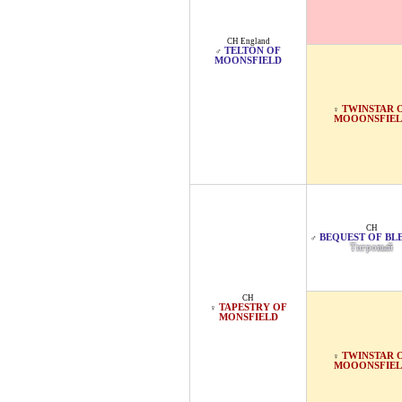
CH England
TELTON OF
♂
MOONSFIELD
TWINSTAR 
♀
MOOONSFIE
CH
BEQUEST OF BL
♂
Тигровый
CH
TAPESTRY OF
♀
MONSFIELD
TWINSTAR 
♀
MOOONSFIE