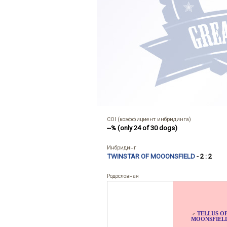
COI (коэффициент инбридинга)
--% (only 24 of 30 dogs)
Инбридинг
TWINSTAR OF MOOONSFIELD
- 2 : 2
Родословная
TELLUS O
♂
MOONSFIEL