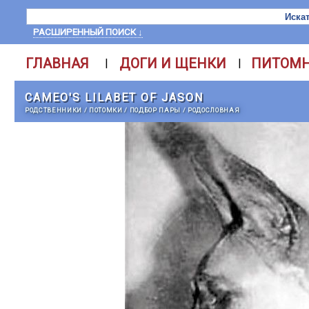
РАСШИРЕННЫЙ ПОИСК ↓
ГЛАВНАЯ
ДОГИ И ЩЕНКИ
ПИТОМ
|
|
CAMEO'S LILABET OF JASON
РОДСТВЕННИКИ
/
ПОТОМКИ
/
ПОДБОР ПАРЫ
/
РОДОСЛОВНАЯ