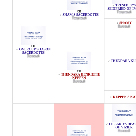
TRESEDER'S
♂
SEIGFRIED OF I
CH
Тигровый
SHAM'S SACERDOTES
♂
Тигровый
SHAMY
♀
Палевый
CH
OVERCUP'S JASON
♂
SACERDOTES
Палевый
THENDARA KU
♂
CH
THENDARA HENRIETTE
♀
KEPPEN
Палевый
KEPPEN'S KA
♀
LILLARD'S DEA
♂
OF VIZIER
Палевый