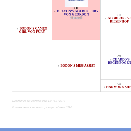
CH
DEACON'S GOLDEN FURY
♂
VON GEORDON
CH
Палевый
GEORDONS V
♀
RIESENHOF
BODON'S CAMEO
♀
GIRL VON FURY
CH
CHARBO'S
♂
REGENBOGEN
BODON'S MISS ASSIST
♀
CH
HARMON'S SH
♀
Последнее обновление данных 11.01.2018
Количество посещений страницы собаки - 3314