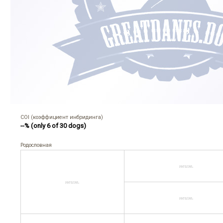
COI (коэффициент инбридинга)
--% (only 6 of 30 dogs)
Родословная
неизв.
неизв.
неизв.