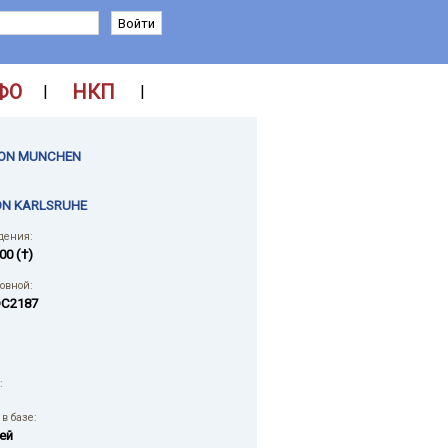
ФО
НКП
|
|
VON MUNCHEN
ON KARLSRUHE
дения:
00 (†)
ловной:
C2187
:
в базе:
ей