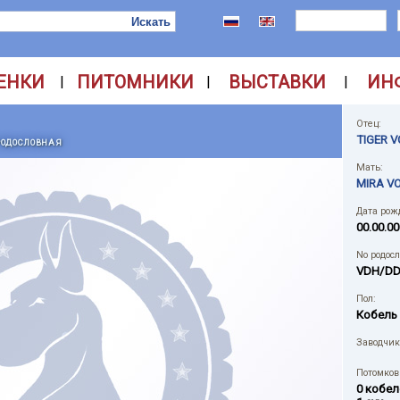
ЕНКИ
ПИТОМНИКИ
ВЫСТАВКИ
ИН
|
|
|
Отец:
TIGER 
РОДОСЛОВНАЯ
Мать:
MIRA V
Дата рож
00.00.00
No родос
VDH/DD
Пол:
Кобель
Заводчик
Потомков 
0 кобел