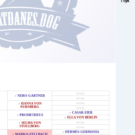
1 сук
неизв.
NERO-GARTNER
♂
неизв.
неизв.
HANNA VON
♀
NURNBERG
неизв.
CASAR-EIER
♂
PROMETHEUS
♂
ELLA VON BERLIN
♀
неизв.
SELMA VON
♀
STOLLBERG
неизв.
HERMES-GERMANIA
♂
MARKO-FELLBACH
♂