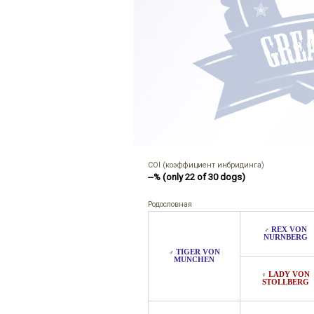
COI (коэффициент инбридинга)
--% (only 22 of 30 dogs)
Родословная
REX VON
♂
NURNBERG
TIGER VON
♂
MUNCHEN
LADY VON
♀
STOLLBERG