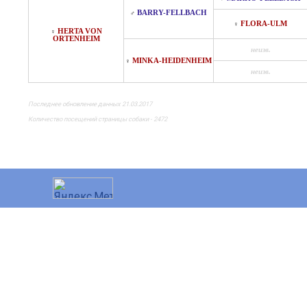
BARRY-FELLBACH
♂
FLORA-ULM
♀
HERTA VON
♀
ORTENHEIM
неизв.
MINKA-HEIDENHEIM
♀
неизв.
Последнее обновление данных 21.03.2017
Количество посещений страницы собаки - 2472