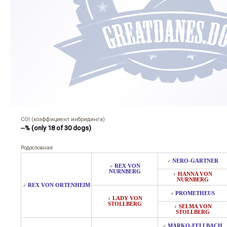
COI (коэффициент инбридинга)
--% (only 18 of 30 dogs)
Родословная
NERO-GARTNER
♂
REX VON
♂
NURNBERG
HANNA VON
♀
NURNBERG
REX VON ORTENHEIM
♂
PROMETHEUS
♂
LADY VON
♀
STOLLBERG
SELMA VON
♀
STOLLBERG
MARKO-FELLBACH
♂