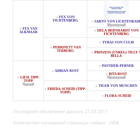
FEX VON
♂
FICHTENBERG
SARTO VON LICHTENRAD
♂
Мраморный
FEX VAN
♂
HELA-BERNHARDT VON
♀
ALKMAAR
FICHTENBERG
TYRAS VON CULM
♂
PERRINETT VAN
♀
TERBORG
PRINZESS (UNREG) TILLY 
♀
BELLA
PANTHER-PERNER
♂
ADRIAN ROST
♂
RITA ROST
♀
LIESL TIPP-
Мраморный
♀
TOPP
Черный
TIGER VON MUNCHEN
♂
FRIEDA-SCHEID (TIPP-
♀
TOPP)
FLORA-SCHEID
♀
Последнее обновление данных 21.03.2017
Количество посещений страницы собаки - 2406