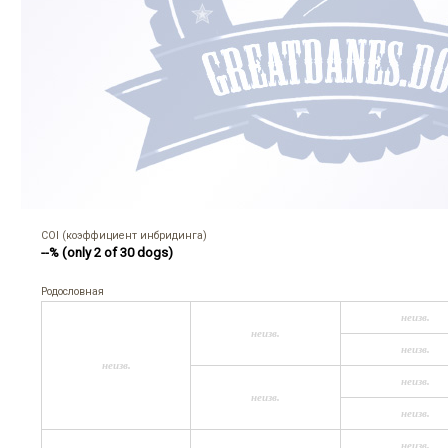
COI (коэффициент инбридинга)
--% (only 2 of 30 dogs)
Родословная
неизв.
неизв.
неизв.
неизв.
неизв.
неизв.
неизв.
неизв.