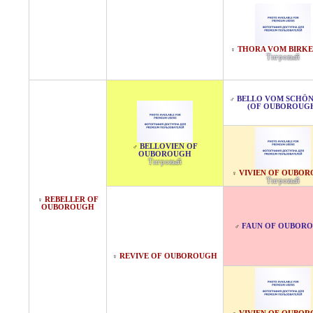
THORA VOM BIRK
♀
Тигровый
BELLO VOM SCHÖ
♂
(OF OUBOROUG
BELLOVIEN OF
♂
OUBOROUGH
Тигровый
VIVIEN OF OUBO
♀
Тигровый
REBELLER OF
♀
OUBOROUGH
FAUN OF OUBOR
♂
REVIVE OF OUBOROUGH
♀