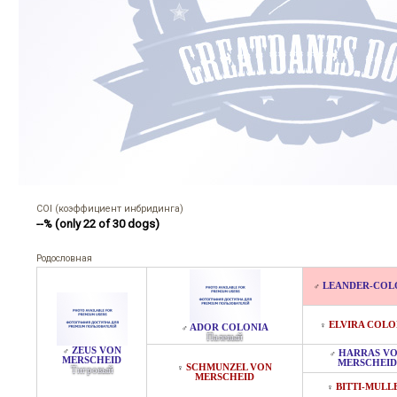
COI (коэффициент инбридинга)
--% (only 22 of 30 dogs)
Родословная
LEANDER-COL
♂
ELVIRA COLO
♀
ADOR COLONIA
♂
Палевый
ZEUS VON
♂
HARRAS V
♂
MERSCHEID
MERSCHEID
SCHMUNZEL VON
♀
Тигровый
MERSCHEID
BITTI-MULL
♀