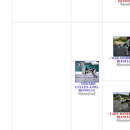
ПЕППЕ
Черны
WAR ADMIR
♂
BIANEL
Мраморн
EDWARD
♂
CULLEN-A DEL
BIANELLO
Мраморный
LADY BAYRE
♀
BIANEL
Мраморн