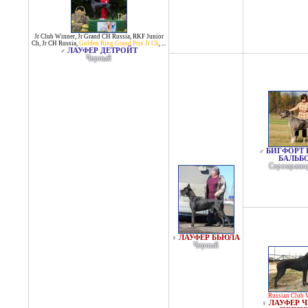
Jr Club Winner
,
Jr Grand CH Russia
,
RKF Junior
Ch
,
Jr CH Russia
,
Golden Ring Grand Prix Jr Ch
, ...
ЛАУФЕР ДЕТРОЙТ
♂
Черный
БИГФОРТ 
♂
БАЛЬБ
Серомрамо
ЛАУФЕР БЬЮЛА
♀
Черный
Russian Club 
ЛАУФЕР 
♀