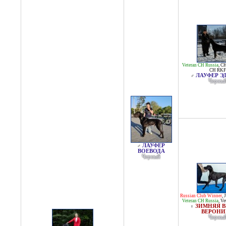
Veteran CH Russia
,
CH
CH RKF
ЛАУФЕР Э
♂
Черны
ЛАУФЕР
♂
ВОЕВОДА
Черный
Russian Club Winner
,
Veteran CH Russia
,
Ve
ЗИМНЯЯ 
♀
ВЕРОНИ
Черны