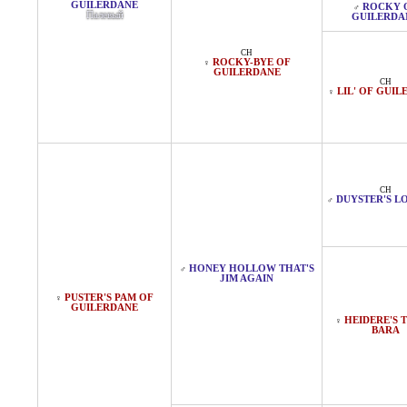
GUILERDANE
ROCKY 
♂
Палевый
GUILERDA
CH
ROCKY-BYE OF
♀
GUILERDANE
CH
LIL' OF GUI
♀
CH
DUYSTER'S L
♂
HONEY HOLLOW THAT'S
♂
JIM AGAIN
PUSTER'S PAM OF
♀
GUILERDANE
HEIDERE'S 
♀
BARA