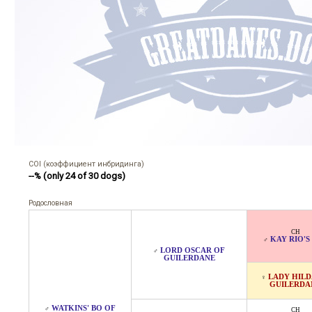
COI (коэффициент инбридинга)
--% (only 24 of 30 dogs)
Родословная
CH
KAY RIO'S
♂
LORD OSCAR OF
♂
GUILERDANE
LADY HILD
♀
GUILERDA
WATKINS' BO OF
♂
CH