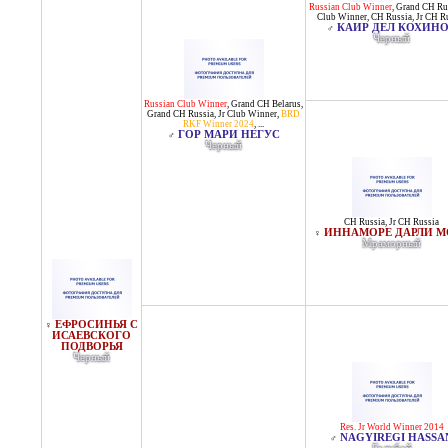
Russian Club Winner
,
Grand CH Ru
Club Winner
,
CH Russia
,
Jr CH R
КАИР ДЕЛ КОХИН
♂
Черный
Russian Club Winner
,
Grand CH Belarus
,
Grand CH Russia
,
Jr Club Winner
,
BRD
RKF Winner 2024
, ...
ГОР МАРИ НЕГУС
♂
Черный
CH Russia
,
Jr CH Russia
ИННАМОРЕ ДАРЛИ М
♀
Мраморный
ЕФРОСИНЬЯ С
♀
ИСАЕВСКОГО
ПОДВОРЬЯ
Черный
Res. Jr World Winner 2014
NAGYIREGI HASSA
♂