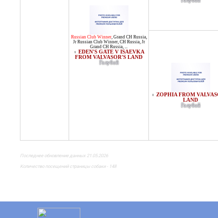
Голубой
Russian Club Winner
,
Grand CH Russia
,
Jr Russian Club Winner
,
CH Russia
,
Jr
Grand CH Russia
, ...
EDEN'S GATE V ISAEVKA
♀
FROM VALVASOR'S LAND
Голубой
ZOPHIA FROM VALVAS
♀
LAND
Голубой
Последнее обновление данных 21.05.2026
Количество посещений страницы собаки - 148