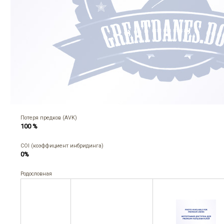
Потеря предков (AVK)
100 %
COI (коэффициент инбридинга)
0%
Родословная