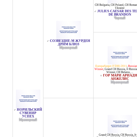
CH Bulgaria
,
CH Poland
,
CH Roman
Ukraine
JULIUS CAESAR DES T
♂
DE BRANDON
Черный
СОЗВЕЗДИЕ-М ЖУРДЕН
♂
ДРИМ БЛЮЗ
Мраморный
EuropaSieger (VDH) 2011
,
Russia
Winner
,
Grand CH Russia
,
Jr Russi
Winner
,
CH Belarus
, ...
ГОР МАРИ АРИАД
♀
АНЖЕЛИС
Мраморный
НОРИЛЬСКИЙ
♂
СУВЕНИР
УСПЕХ
Мраморный
Grand CH Russia
,
CH Russia
,
Jr