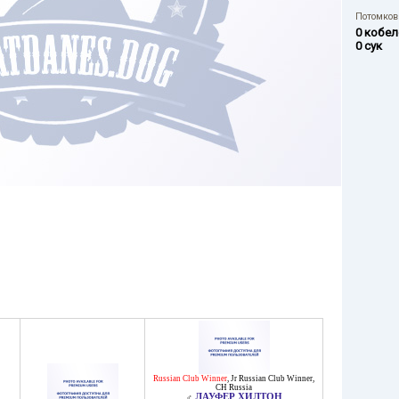
Потомков 
0 кобел
0 сук
Russian Club Winner
,
Jr Russian Club Winner
,
CH Russia
ЛАУФЕР ХИЛТОН
♂