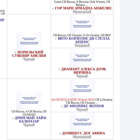
Grand CH Russia
,
Jr Russian Club Winner
,
CH
Belarus
, ...
ГОР МАРИ АРИАДНА АНЖЕЛИС
♀
ssia
,
Мраморный
d CH
ИР
CH Russia
,
CH Ukraine
,
Jr Ch Ukraine
,
CH RKF
ВИТО КОРЛЕОНЕ ДИ СТЕЛЛА
♂
АРДЕНС
Плащевой
НОРИЛЬСКИЙ
♀
СУВЕНИР АМЕЛИЯ
Черный
ДИАМАНТ АЛЕКСА ДОЧЬ
♀
МЕРЛИНА
Черный
Int.CH (FCI)
,
EuDDC Winner 2010
,
CH Lithuania
,
CH Russia
,
CH Ukraine
, ...
ДЕ ФИОНИКС ВОЛХОВ
♂
Черный
CH Russia
,
Jr CH Russia
,
CH
OANKOO
ДРИМ МАЙ ЛАЙФ
♂
БАЛЬТАЗАР
Черный
ДОМИНО'С ДОГ АФИНА
♀
Мраморный