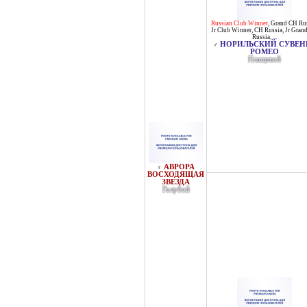
Russian Club Winner
,
Grand CH Ru
Jr Club Winner
,
CH Russia
,
Jr Gran
Russia
, ...
НОРИЛЬСКИЙ СУВЕН
♂
РОМЕО
Плащевой
АВРОРА
♀
ВОСХОДЯЩАЯ
ЗВЕЗДА
Голубой