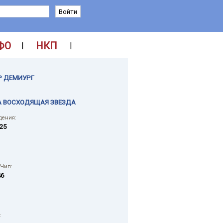
ФО
НКП
|
|
Р ДЕМИУРГ
А ВОСХОДЯЩАЯ ЗВЕЗДА
дения:
025
 Чип:
46
: