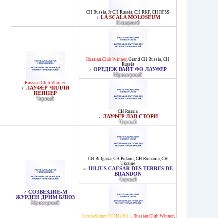
CH Russia
,
Jr CH Russia
,
CH RKF
,
CH RFSS
LA SCALA MOLOSEUM
♀
Плащевой
Russian Club Winner
,
Grand CH Russia
,
CH
Russia
ОРЕДЕЖ ВАЙТ ФО ЛАУФЕР
♂
Мраморный
Russian Club Winner
ЛАУФЕР ЧИЛЛИ
♀
ПЕППЕР
Черный
CH Russia
ЛАУФЕР ЛАВ СТОРИ
♀
Черный
CH Bulgaria
,
CH Poland
,
CH Romania
,
CH
Ukraine
JULIUS CAESAR DES TERRES DE
♂
BRANDON
Черный
СОЗВЕЗДИЕ-М
♂
ЖУРДЕН ДРИМ БЛЮЗ
Мраморный
EuropaSieger (VDH) 2011
,
Russian Club Winner
,