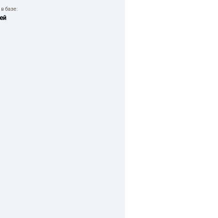
в базе:
ей