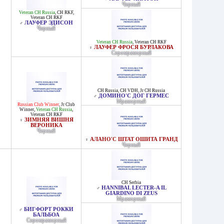
Черный
Veteran CH Russia
,
CH RKF
,
Veteran CH RKF
ЛАУФЕР ЭДИСОН
♂
Черный
Veteran CH Russia
,
Veteran CH RKF
ЛАУФЕР ФРОСЯ БУРЛАКОВА
♀
Серомраморный
CH Russia
,
CH VDH
,
Jr CH Russia
ДОМИНО'С ДОГ ГЕРМЕС
♂
Мраморный
Russian Club Winner
,
Jr Club
Winner
,
Veteran CH Russia
,
Veteran CH RKF
ЗИМНЯЯ ВИШНЯ
♀
ВЕРОНИКА
Черный
АЛАНО'С ШТАТ ОШИТА ГРАНД
♀
Черный
CH Serbia
HANNIBAL LECTER-A IL
♂
GIARDINO DI ZEUS
Мраморный
БИГФОРТ РОККИ
♂
БАЛЬБОА
Серомраморный