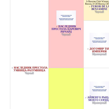
Jr Russian Club Winner
Russia
,
Jr CH Russia
,
CH
FUROR DE L
♂
BENJAMINE
Черный
НАСЛЕДНИК
♂
ПРЕСТОЛА ЦАРЕВИЧ
РИЧАРД
Черный
ДОГОМИР ТА
♀
ИМПЕРИЯ
Мраморный
НАСЛЕДНИК ПРЕСТОЛА
♀
УМНИЦА-РАЗУМНИЦА
Черный
АЙВЕНГО РЫЦ
♂
МОЕГО СЕРДЦ
Мраморный