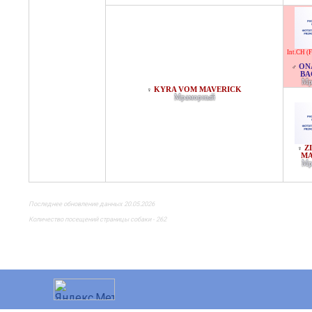
Int.CH (F
ON
♂
BA
Мр
KYRA VOM MAVERICK
♀
Мраморный
Z
♀
MA
Мр
Последнее обновление данных 20.05.2026
Количество посещений страницы собаки - 262