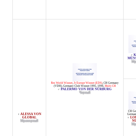
K
♂
MÜN
Мр
Res World Winner
,
Jr Europe Winner (EDS)
,
CH Germany
(VDH)
,
Germany Club Winner 1995, 1996
,
Multi CH
PALERMO VON DER NÜRBURG
♂
Черный
CH Ge
ALESSA VON
♀
German
GLOBAL
LO
♀
Мраморный
N
Мр