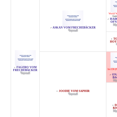
World W
Ger
HAI
♂
OFN
Мр
ASKAN VOM FRECHEBÄCKER
♂
Черный
T
♀
HOY
FAGERO VOM
♂
Int.CH (F
FRECHEBÄCKER
Черный
ON
♂
BA
Мр
JOODIE VOM SAPHIR
♀
Черный
D
♀
BJ
Мр