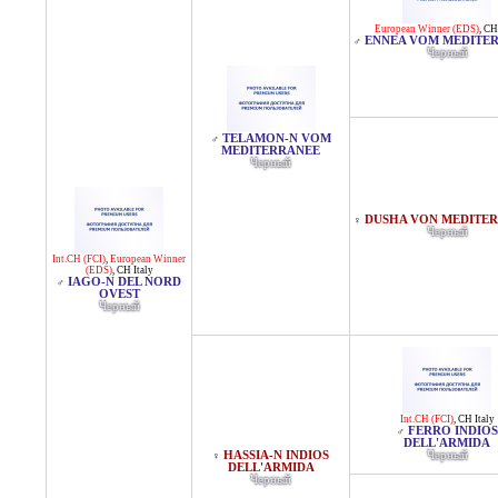
European Winner (EDS)
,
CH 
ENNEA VOM MEDITE
♂
Черный
TELAMON-N VOM
♂
MEDITERRANEE
Черный
DUSHA VON MEDITE
♀
Черный
Int.CH (FCI)
,
European Winner
(EDS)
,
CH Italy
IAGO-N DEL NORD
♂
OVEST
Черный
Int.CH (FCI)
,
CH Italy
FERRO INDIOS
♂
DELL'ARMIDA
HASSIA-N INDIOS
Черный
♀
DELL'ARMIDA
Черный