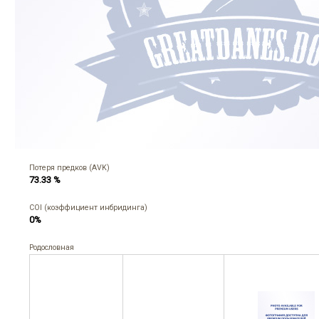
Потеря предков (AVK)
73.33 %
COI (коэффициент инбридинга)
0%
Родословная