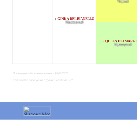
Черный
GINKA DEL BIANELLO
♀
Мраморный
QUEEN DEI MARG
♀
Мраморный
Последнее обновление данных 19.05.2026
Количество посещений страницы собаки - 226