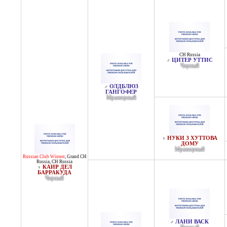
CH Russia
ЦИТЕР УТТИС
♂
Черный
ОЛДБЛЮЗ
♂
ГАНГОФЕР
Мраморный
НУКИ З ХУТТОВА
♀
ДОМУ
Мраморный
Russian Club Winner
,
Grand CH
Russia
,
CH Russia
КАИР ДЕЛ
♀
БАРРАКУДА
Черный
ЛАНИ ВАСК
♂