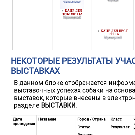
Черный
КАИР ДЕЛ
♀
НИКОЛЕТТА
Мраморный
КАИР ДЕЛ БЕСТ
♀
ГРЕТТА
Мраморный
НЕКОТОРЫЕ РЕЗУЛЬТАТЫ УЧА
ВЫСТАВКАХ
В данном блоке отображается информ
выставочных успехах собаки на основ
выставок, которые внесены в электро
разделе
ВЫСТАВКИ
.
Дата
Название
Город / Страна
Класс
проведения
Статус
Результат
Эксперт