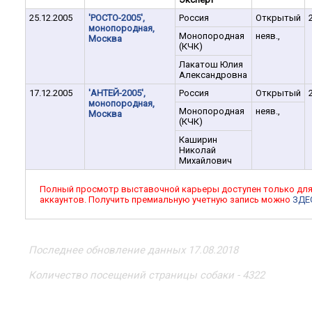
25.12.2005
'РОСТО-2005',
Россия
Открытый
монопородная,
Монопородная
неяв.,
Москва
(КЧК)
Лакатош Юлия
Александровна
17.12.2005
'АНТЕЙ-2005',
Россия
Открытый
монопородная,
Монопородная
неяв.,
Москва
(КЧК)
Каширин
Николай
Михайлович
Полный просмотр выставочной карьеры доступен только дл
аккаунтов. Получить премиальную учетную запись можно
ЗДЕ
Последнее обновление данных 17.08.2018
Количество посещений страницы собаки - 4322