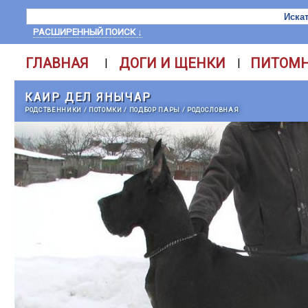
РАСШИРЕННЫЙ ПОИСК ↓
ГЛАВНАЯ
ДОГИ И ЩЕНКИ
ПИТОМ
|
|
КАИР ДЕЛ ЯНЫЧАР
РОДСТВЕННИКИ
/
ПОТОМКИ
/
ПОДБОР ПАРЫ
/
РОДОСЛОВНАЯ