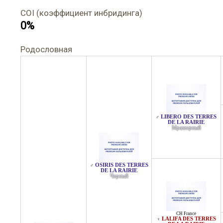
COI (коэффициент инбридинга)
0%
Родословная
LIBERO DES TERRES
♂
DE LA RAIRIE
Мраморный
OSIRIS DES TERRES
♂
DE LA RAIRIE
Черный
CH France
LALIFA DES TERRES
♀