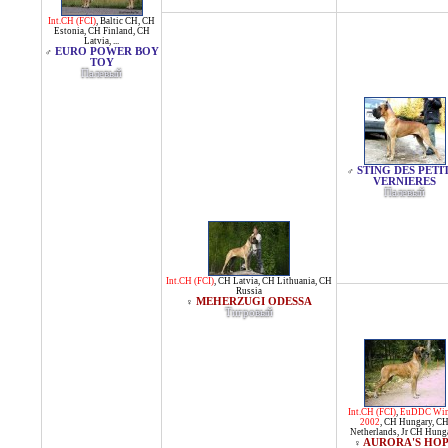
Int.CH (FCI)
,
Baltic CH
,
CH
Estonia
,
CH Finland
,
CH
Latvia
, ...
EURO POWER BOY
♂
TOY
Палевый
STING DES PETI
♂
VERNIERES
Палевый
Int.CH (FCI)
,
CH Latvia
,
CH Lithuania
,
CH
Russia
MEHERZUGI ODESSA
♀
Тигровый
Int.CH (FCI)
,
EuDDC Win
2002
,
CH Hungary
,
C
Netherlands
,
Jr CH Hung
AURORA'S HO
♀