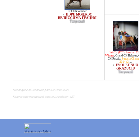
Jr Club Winner
ПЭРЕ МОДЖЭС
♀
БЕЛИССИМА ГРАЦИЯ
Тигровый
Int.CH (FCI)
,
Russian Cl
Winner
,
Grand CH Belarus
,
CH Russia
,
Eurasia Cham
2014x2
, ...
EVOLET NUO
♀
GRAZUCIU
Тигровый
Последнее обновление данных 28.05.2026
Количество посещений страницы собаки - 427