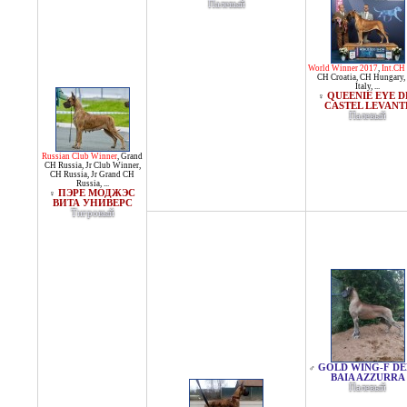
Палевый
World Winner 2017
,
Int.CH 
CH Croatia
,
CH Hungary
,
Italy
, ...
QUEENIE EYE D
♀
CASTEL LEVANT
Палевый
Russian Club Winner
,
Grand
CH Russia
,
Jr Club Winner
,
CH Russia
,
Jr Grand CH
Russia
, ...
ПЭРЕ МОДЖЭС
♀
ВИТА УНИВЕРС
Тигровый
GOLD WING-F DE
♂
BAIA AZZURRA
Палевый