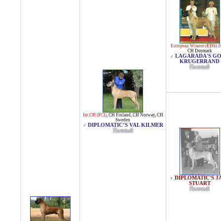
European Winner (EDS) 
CH Denmark
LAGARADA'S G
♂
KRUGERRAND
Палевый
Int.CH (FCI)
,
CH Finland
,
CH Norway
,
CH
Sweden
DIPLOMATIC’S VAL KILMER
♂
Палевый
DIPLOMATIC'S J
♀
STUART
Палевый