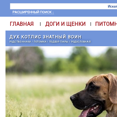
РАСШИРЕННЫЙ ПОИСК ↓
ГЛАВНАЯ
ДОГИ И ЩЕНКИ
ПИТОМ
|
|
ДУХ КОТЛИС ЗНАТНЫЙ ВОИН
РОДСТВЕННИКИ
/
ПОТОМКИ
/
ПОДБОР ПАРЫ
/
РОДОСЛОВНАЯ