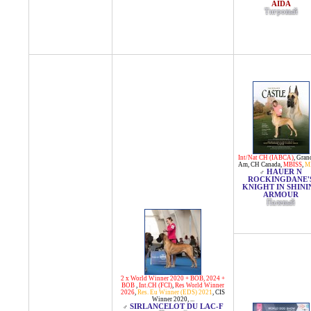
AIDA
Тигровый
Int/Nat CH (IABCA)
,
Gran
Am
,
CH Canada
,
MBISS
,
M
HAUER N
♂
ROCKINGDANE'
KNIGHT IN SHINI
ARMOUR
Палевый
2 x World Winner 2020 + BOB, 2024 +
BOB
,
Int.CH (FCI)
,
Res World Winner
2026
,
Res. Eu Winner (EDS) 2021
,
CIS
Winner 2020
, ...
SIRLANCELOT DU LAC-F
♂