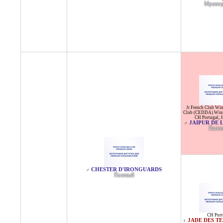
Мрамо
Jr French Club Wi
Club (CEDDA) Win
CH Portugal
,
J
JAIPUR DE 
♂
Пале
CHESTER D'IRONGUARDS
♂
Палевый
CH Port
JADE DES TE
♀