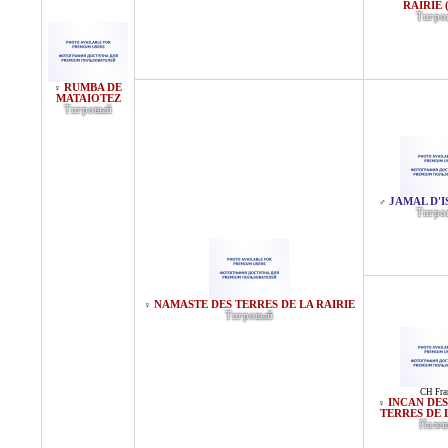
RAIRIE 
Тигро
RUMBA DE
♀
MATAIOTEZ
Тигровый
JAMAL D'
♂
Тигро
NAMASTE DES TERRES DE LA RAIRIE
♀
Тигровый
CH Fra
INCAN DES
♀
TERRES DE 
Пале