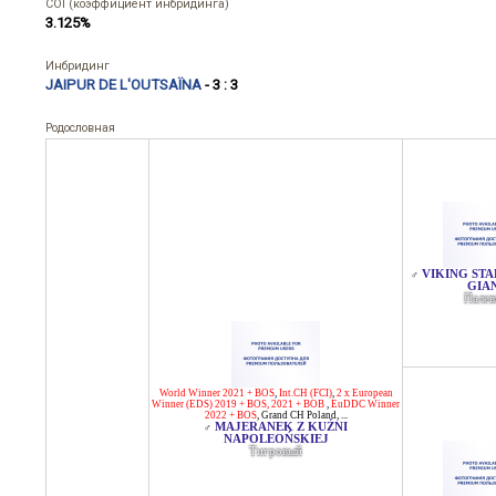
COI (коэффициент инбридинга)
3.125%
Инбридинг
JAIPUR DE L'OUTSAÏNA
- 3 : 3
Родословная
VIKING STA
♂
GIA
Пале
World Winner 2021 + BOS
,
Int.CH (FCI)
,
2 x European
Winner (EDS) 2019 + BOS, 2021 + BOB
,
EuDDC Winner
2022 + BOS
,
Grand CH Poland
, ...
MAJERANEK Z KUŹNI
♂
NAPOLEOŃSKIEJ
Тигровый