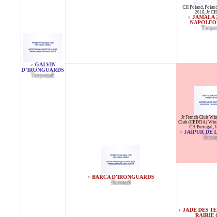
CH Poland
,
Polan
2016
,
Jr CH
JAMALA 
♀
NAPOLEO
Тигро
GALVIN
♂
D’IRONGUARDS
Тигровый
Jr French Club Wi
Club (CEDDA) Win
CH Portugal
,
J
JAIPUR DE 
♂
Пале
BARCA D'IRONGUARDS
♀
Палевый
JADE DES TE
♀
RAIRIE 