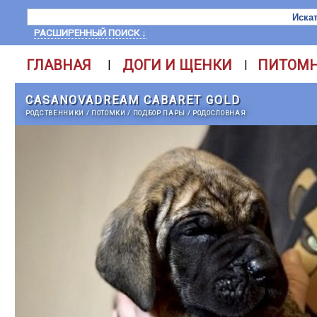
РАСШИРЕННЫЙ ПОИСК ↓
ГЛАВНАЯ
ДОГИ И ЩЕНКИ
ПИТОМ
|
|
CASANOVADREAM CABARET GOLD
РОДСТВЕННИКИ
/
ПОТОМКИ
/
ПОДБОР ПАРЫ
/
РОДОСЛОВНАЯ