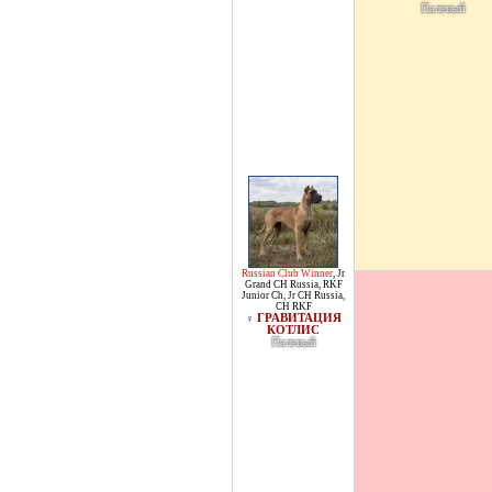
Палевый
Russian Club Winner
,
Jr
Grand CH Russia
,
RKF
Junior Ch
,
Jr CH Russia
,
CH RKF
ГРАВИТАЦИЯ
♀
КОТЛИС
Палевый