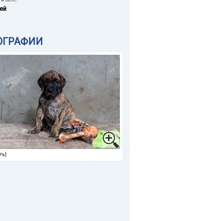
ей
ОГРАФИИ
ть]