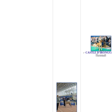
CASTLE D'IRONGU
♂
Палевый