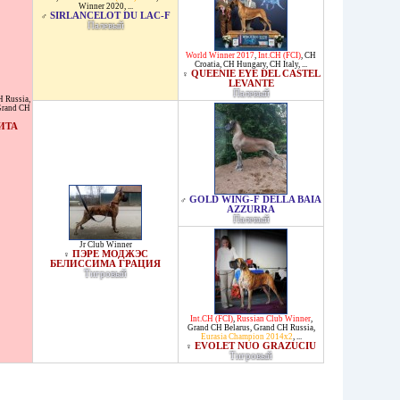
Winner 2020
, ...
SIRLANCELOT DU LAC-F
♂
Палевый
World Winner 2017
,
Int.CH (FCI)
,
CH
Croatia
,
CH Hungary
,
CH Italy
, ...
QUEENIE EYE DEL CASTEL
♀
LEVANTE
Палевый
H Russia
,
Grand CH
ИТА
GOLD WING-F DELLA BAIA
♂
AZZURRA
Палевый
Jr Club Winner
ПЭРЕ МОДЖЭС
♀
БЕЛИССИМА ГРАЦИЯ
Тигровый
Int.CH (FCI)
,
Russian Club Winner
,
Grand CH Belarus
,
Grand CH Russia
,
Eurasia Champion 2014x2
, ...
EVOLET NUO GRAZUCIU
♀
Тигровый