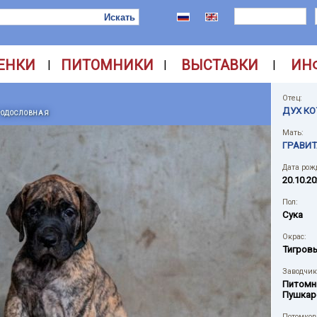
ЕНКИ
ПИТОМНИКИ
ВЫСТАВКИ
ИН
|
|
|
Отец:
ДУХ К
РОДОСЛОВНАЯ
Мать:
ГРАВИ
Дата рож
20.10.2
Пол:
Сука
Окрас:
Тигров
Заводчик
Питомн
Пушкар
Потомков 