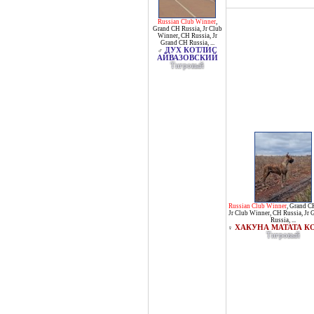
Russian Club Winner
,
Grand CH Russia
,
Jr Club
Winner
,
CH Russia
,
Jr
Grand CH Russia
, ...
ДУХ КОТЛИС
♂
АЙВАЗОВСКИЙ
Тигровый
Russian Club Winner
,
Grand C
Jr Club Winner
,
CH Russia
,
Jr 
Russia
, ...
ХАКУНА МАТАТА К
♀
Тигровый