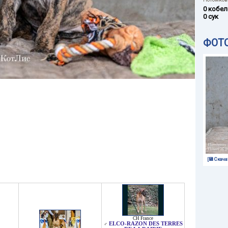
0 кобел
0 сук
ФОТ
[💾 Скача
CH France
ELCO-RAZON DES TERRES
♂