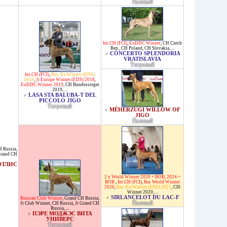
Палевый
Int.CH (FCI)
,
EuDDC Winner
,
CH Czech
Rep.
,
CH Poland
,
CH Slovakia
, ...
CONCERTO SPLENDORIA
♂
VRATISLAVIA
Тигровый
Int.CH (FCI)
,
Res. Eu Winner (EDS)
2019
,
Jr Europe Winner (EDS) 2018
,
EuDDC Winner 2019
,
CH Bundessieger
2019
, ...
LASA STA BALUBA-T DEL
♂
PICCOLO JIGO
Тигровый
MÉHERZUGI WILLOW OF
♀
JIGO
Палевый
H Russia
,
Grand CH
ОТЛИС
2 x World Winner 2020 + BOB, 2024 +
BOB
,
Int.CH (FCI)
,
Res World Winner
2026
,
Res. Eu Winner (EDS) 2021
,
CIS
Winner 2020
, ...
SIRLANCELOT DU LAC-F
♂
Russian Club Winner
,
Grand CH Russia
,
Палевый
Jr Club Winner
,
CH Russia
,
Jr Grand CH
Russia
, ...
ПЭРЕ МОДЖЭС ВИТА
♀
УНИВЕРС
Тигровый