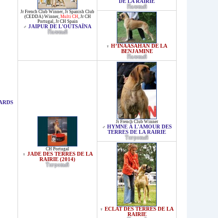
DE LA RAIRIE
Палевый
Jr French Club Winner
,
Jr Spanish Club
(CEDDA) Winner
,
Multi CH
,
Jr CH
Portugal
,
Jr CH Spain
JAIPUR DE L'OUTSAÏNA
♂
Палевый
H’INAASAHAN DE LA
♀
BENJAMINE
Палевый
ARDS
Jr French Club Winner
HYMNE À L'AMOUR DES
♂
TERRES DE LA RAIRIE
Тигровый
CH Portugal
JADE DES TERRES DE LA
♀
RAIRIE (2014)
Тигровый
ECLAT DES TERRES DE LA
♀
RAIRIE