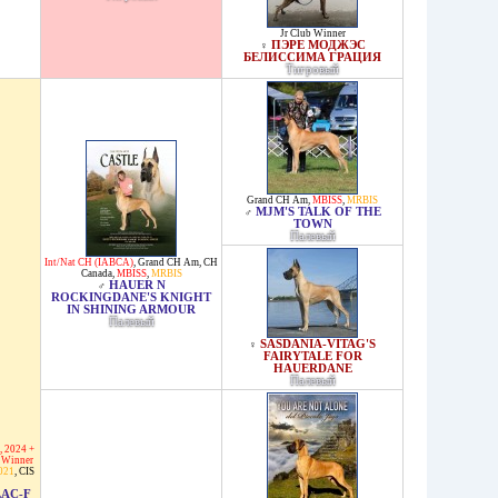
Jr Club Winner
ПЭРЕ МОДЖЭС
♀
БЕЛИССИМА ГРАЦИЯ
Тигровый
Grand CH Am
,
MBISS
,
MRBIS
MJM'S TALK OF THE
♂
TOWN
Палевый
Int/Nat CH (IABCA)
,
Grand CH Am
,
CH
Canada
,
MBISS
,
MRBIS
HAUER N
♂
ROCKINGDANE'S KNIGHT
IN SHINING ARMOUR
Палевый
SASDANIA-VITAG'S
♀
FAIRYTALE FOR
HAUERDANE
Палевый
, 2024 +
 Winner
021
,
CIS
LAC-F