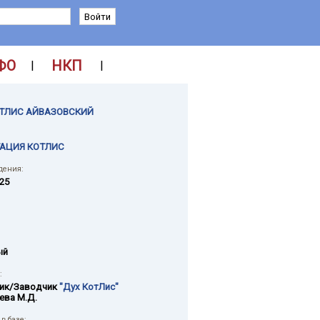
ФО
НКП
|
|
ОТЛИС АЙВАЗОВСКИЙ
ТАЦИЯ КОТЛИС
дения:
025
ый
:
ик/Заводчик
"Дух КотЛис"
ева М.Д.
в базе: