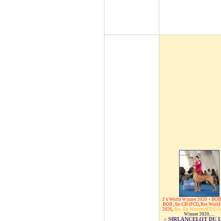
2 x World Winner 2020 + BOB
BOB
,
Int.CH (FCI)
,
Res World
2026
,
Res. Eu Winner (EDS) 2
Winner 2020
, ...
SIRLANCELOT DU 
♂