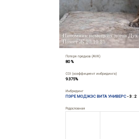
Потеря предков (AVK)
80 %
COI (коэффициент инбридинга)
9.375%
Инбридинг
ПЭРЕ МОДЖЭС ВИТА УНИВЕРС
- 3 : 2
Родословная