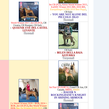
Int.CH (FCI)
,
Junior World Winner 2015
,
EuDDC Winner 2015 BIS, 2016 BIS
,
EuropaSieger (VDH) 2016 Best Puppy
,
CH Italy
YOU ARE NOT ALONE DEL
♂
PICCOLO JIGO
Палевый
World Winner 2017
,
Int.CH (FCI)
,
CH
Croatia
,
CH Hungary
,
CH Italy
, ...
QUEENIE EYE DEL CASTEL
♀
LEVANTE
Палевый
CH Italy
BELEN DELLA BAIA
♀
AZZURRA
Тигровый
Int/Nat CH (IABCA)
,
Grand CH Am
,
CH
Canada
,
MBISS
,
MRBIS
HAUER N
♂
ROCKINGDANE'S KNIGHT
IN SHINING ARMOUR
Палевый
2 x World Winner 2020 + BOB, 2024 +
BOB
,
Int.CH (FCI)
,
Res World Winner
2026
,
Res. Eu Winner (EDS) 2021
,
CIS