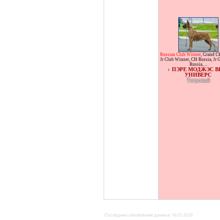
Russian Club Winner
,
Grand C
Jr Club Winner
,
CH Russia
,
Jr 
Russia
, ...
ПЭРЕ МОДЖЭС В
♀
УНИВЕРС
Тигровый
Последнее обновление данных 16.01.2026