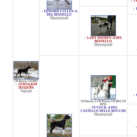
C
♀
♂
EDWARD CULLEN-A
♂
DEL BIANELLO
Мраморный
LADY BAYREN-A DEL
♀
BIANELLO
Мраморный
CH Russia
,
CH RKF
ЛУИЗАДОР
♀
ЗЕОДОРА
Черный
♂
CH Russia
,
Jr CH Russia
,
CH RKF
,
CH
RFSS
TUVOCK-A DEL
♂
CASTELLO DELLE ROCCHE
Мраморный