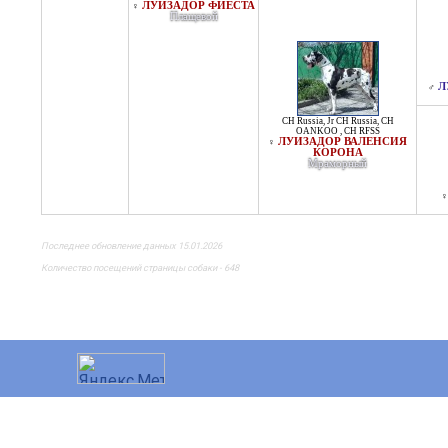
ЛУИЗАДОР ФИЕСТА
♀
Плащевой
Л
♂
CH Russia
,
Jr CH Russia
,
CH
OANKOO
,
CH RFSS
ЛУИЗАДОР ВАЛЕНСИЯ
♀
КОРОНА
Мраморный
♀
Последнее обновление данных 15.01.2026
Количество посещений страницы собаки - 648