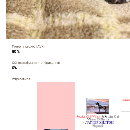
Потеря предков (AVK)
80 %
COI (коэффициент инбридинга)
0%
Родословная
Russia
Russian Club Winner
,
Jr Russian Club
Winner
,
CH Russia
ЛАУФЕР ХИЛТОН
♂
Черный