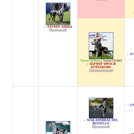
ЛАУФЕР АИША
♀
Мраморный
АЛ
♂
Veteran CH Russia
,
Veteran CH RKF
ЛАУФЕР ФРОСЯ
♀
БУРЛАКОВА
Серомраморный
U
♂
WAR ADMIRAL DEL
♂
BIANELLO
Мраморный