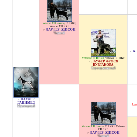
Veteran CH Russia
,
CH RKF
,
Veteran CH RKF
ЛАУФЕР ЭДИСОН
♂
Черный
АЛ
♂
Veteran CH Russia
,
Veteran CH RKF
ЛАУФЕР ФРОСЯ
♀
БУРЛАКОВА
Серомраморный
ЛАУФЕР
♂
ГАНИМЕД
Russ
Мраморный
Veteran CH Russia
,
CH RKF
,
Veteran
CH RKF
ЛАУФЕР ЭДИСОН
♂
Черный