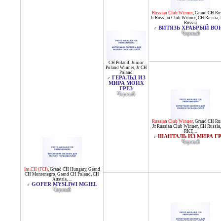
Russian Club Winner
,
Grand CH Ru
Jr Russian Club Winner
,
CH Russia
,
Russia
ВИТЯЗЬ ХРАБРЫЙ ВО
♂
Черный
CH Poland
,
Junior
Poland Winner
,
Jr CH
Poland
ГЕРАЛЬД ИЗ
♂
МИРА МОИХ
ГРЕЗ
Черный
Russian Club Winner
,
Grand CH Ru
Jr Russian Club Winner
,
CH Russia
RKF
, ...
ШАНТАЛЬ ИЗ МИРА ГР
♀
Черный
Int.CH (FCI)
,
Grand CH Hungary
,
Grand
CH Montenegro
,
Grand CH Poland
,
CH
Austria
, ...
GOFER MYSLIWI MGIEL
♂
Черный