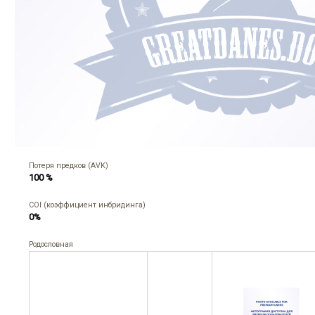
Потеря предков (AVK)
100 %
COI (коэффициент инбридинга)
0%
Родословная