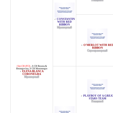
Плащевой
CONSTANTIN
♂
WITH RED
RIBBON
Мраморный
O'MERLOT WITH RE
♀
RIBBON
Серомраморный
J.Int.CH (FCI)
,
Jr CH Bosnia &
Herzegovina
,
Jr CH Montenegro
ELENA BLANCA
♀
CORONEGRA
Мраморный
PLAYBOY OF A GREA
♂
STARS TEAM
Плащевой