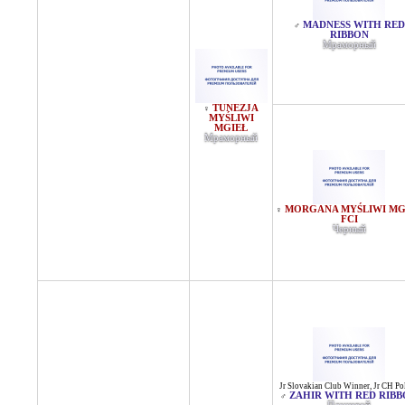
MADNESS WITH RED
♂
RIBBON
Мраморный
TUNEZJA
♀
MYŚLIWI
MGIEŁ
Мраморный
MORGANA MYŚLIWI MG
♀
FCI
Черный
Jr Slovakian Club Winner
,
Jr CH Po
ZAHIR WITH RED RIB
♂