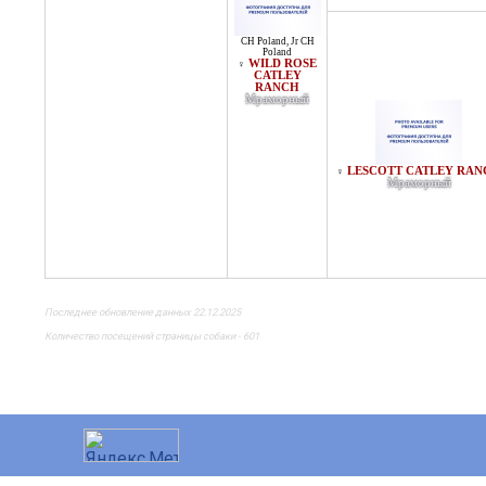
CH Poland
,
Jr CH
Poland
WILD ROSE
♀
CATLEY
RANCH
Мраморный
LESCOTT CATLEY RAN
♀
Мраморный
Последнее обновление данных 22.12.2025
Количество посещений страницы собаки - 601