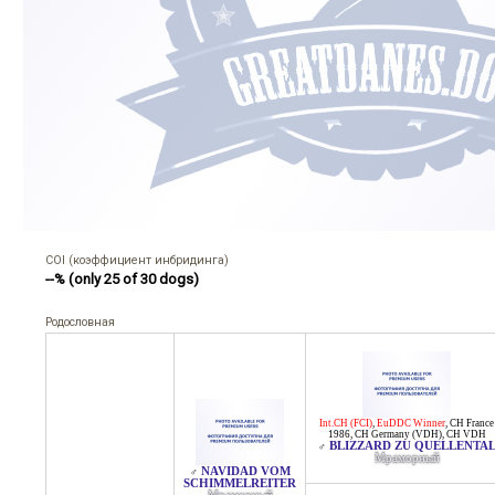
COI (коэффициент инбридинга)
--% (only 25 of 30 dogs)
Родословная
Int.CH (FCI)
,
EuDDC Winner
,
CH France
1986
,
CH Germany (VDH)
,
CH VDH
BLIZZARD ZU QUELLENTA
♂
Мраморный
NAVIDAD VOM
♂
SCHIMMELREITER