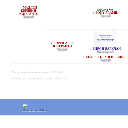
МАДЛЕН
♀
CH Czech Rep.
КЕРДВИН
BONY FRAMIL
♀
ЭСПЕРАНТО
Черный
Черный
КЭРРИ АББА
♀
ЭСПЕРАНТО
ВИРОН БАРКЛАЙ
♂
Черный
Мраморный
ХЕЛЛ САТЛ АЛЕНС АДЕЛЬ
♀
Черный
Последнее обновление данных 08.11.2025
Количество посещений страницы собаки - 442