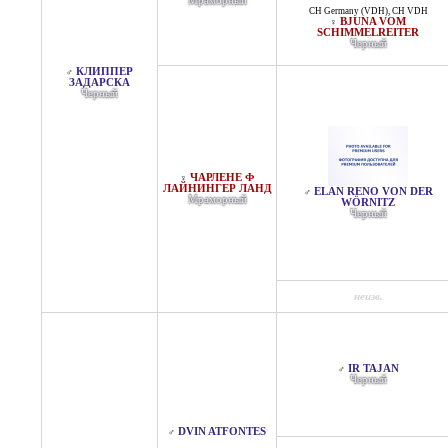
Мраморный
CH Germany (VDH)
,
CH VDH
BJUNA VOM
♀
SCHIMMELREITER
Черный
КЛИППЕР
♂
ЗАДАРСКА
Черный
ЧАРЛЕНЕ Ф
♀
ЛАЙНИНГЕР ЛАНД
ELAN RENO VON DER
♂
Мраморный
WÖRNITZ
Черный
неизв.
IR TAJAN
♂
Черный
DVIN ATFONTES
♂