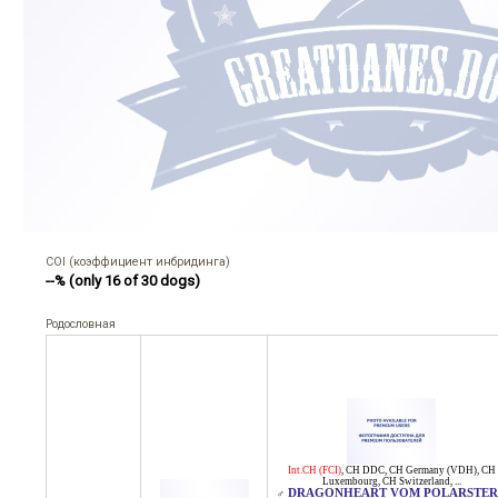
COI (коэффициент инбридинга)
--% (only 16 of 30 dogs)
Родословная
Int.CH (FCI)
,
CH DDC
,
CH Germany (VDH)
,
CH
Luxembourg
,
CH Switzerland
, ...
DRAGONHEART VOM POLARSTER
♂