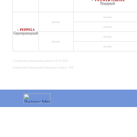
V-POWER OMEGA
♀
Плащевой
неизв.
неизв.
неизв.
PEPPELS
♀
Серомраморный
неизв.
неизв.
неизв.
Последнее обновление данных 30.10.2025
Количество посещений страницы собаки - 359