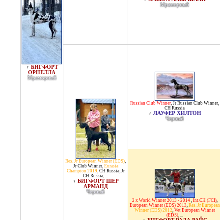
Мраморный
БИГФОРТ
♀
ОРНЕЛЛА
Мраморный
Russian Club Winner
,
Jr Russian Club Winner
,
CH Russia
ЛАУФЕР ХИЛТОН
♂
Черный
Res. Jr European Winner (EDS)
,
Jr Club Winner
,
Eurasia
Champion 2019
,
CH Russia
,
Jr
CH Russia
, ...
БИГФОРТ ШЕР
♀
АРМАНД
Черный
2 x World Winner 2013 - 2014
,
Int.CH (FCI)
,
European Winner (EDS) 2013
,
Res. Jr European
Winner (EDS) 2012
,
Vet European Winner
(EDS)
, ...