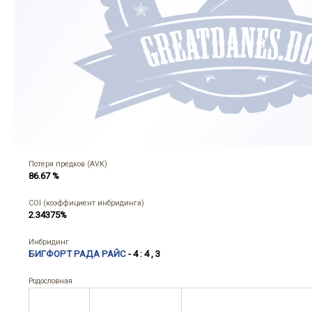
Потеря предков (AVK)
86.67 %
COI (коэффициент инбридинга)
2.34375%
Инбридинг
БИГФОРТ РАДА РАЙС
- 4 : 4 , 3
Родословная