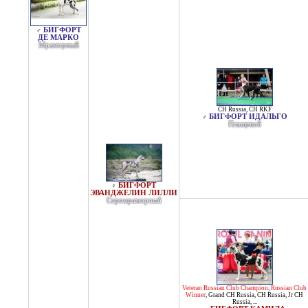
БИГФОРТ
♂
ДЕ МАРКО
Мраморный
CH Russia
,
CH RKF
БИГФОРТ ИДАЛЬГО
♂
Плащевой
БИГФОРТ
♀
ЭВАНДЖЕЛИН ЛИЛЛИ
Серомраморный
Veteran Russian Club Champion
,
Russian Club
Winner
,
Grand CH Russia
,
CH Russia
,
Jr CH
Russia
, ...