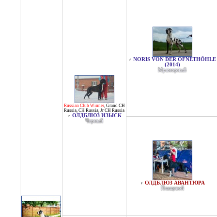
NORIS VON DER OFNETHÖHLE
♂
(2014)
Мраморный
Russian Club Winner
,
Grand CH
Russia
,
CH Russia
,
Jr CH Russia
ОЛДБЛЮЗ ИЗЫСК
♂
Черный
ОЛДБЛЮЗ АВАНТЮРА
♀
Плащевой