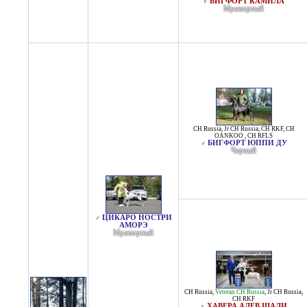
БИГФОРТ КАМИЛА
♀
Мраморный
CH Russia
,
Jr CH Russia
,
CH RKF
,
CH
OANKOO
,
CH RFLS
БИГФОРТ ЮППИ ДУ
♂
Черный
ЦИКАРО НОСТРИ
♂
АМОРЭ
Мраморный
CH Russia
,
Veteran CH Russia
,
Jr CH Russia
,
CH RKF
ХАВЕРА АЛЕВ ШАЛИ
♀