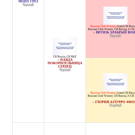
МОИХ ГРЕЗ
Черный
Russian Club Winner
,
Grand CH Russ
Russian Club Winner
,
CH Russia
,
Jr CH
ВИТЯЗЬ ХРАБРЫЙ ВО
♂
Черный
CH Russia
,
CH RKF
НАЯДА
♀
ПОКОРИТЕЛЬНИЦА
СЕРДЕЦ
Черный
Russian Club Winner
,
Grand CH Russ
Russian Club Winner
,
CH Russia
,
Jr CH 
...
ГЛОРИЯ АЗЗУРРО ФИО
♀
Голубой