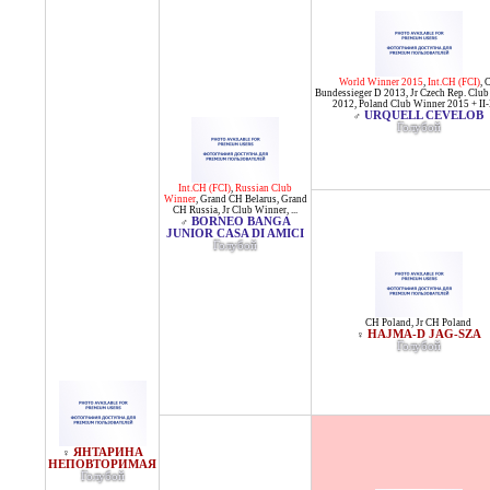
World Winner 2015
,
Int.CH (FCI)
,
Bundessieger D 2013
,
Jr Czech Rep. Clu
2012
,
Poland Club Winner 2015 + II
URQUELL CEVELOB
♂
Голубой
Int.CH (FCI)
,
Russian Club
Winner
,
Grand CH Belarus
,
Grand
CH Russia
,
Jr Club Winner
, ...
BORNEO BANGA
♂
JUNIOR CASA DI AMICI
Голубой
CH Poland
,
Jr CH Poland
HAJMA-D JAG-SZA
♀
Голубой
ЯНТАРИНА
♀
НЕПОВТОРИМАЯ
Голубой