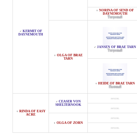
NORINA OF SEND OF
♀
DAYNEMOUTH
Тигровый
KERMIT OF
♂
DAYNEMOUTH
JANSEN OF BRAE TARN
♂
Тигровый
OLGA OF BRAE
♀
TARN
HEIDE OF BRAE TARN
♀
Палевый
неизв.
CEASER VON
♂
SHELTERNOOK
неизв.
RINDA OF EASY
♀
ACRE
неизв.
OLGA OF ZORN
♀
неизв.