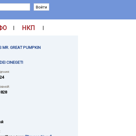
ФО
НКП
|
|
S MR. GREAT PUMPKIN
 DEI CINEGETI
дения:
024
ловной:
1828
ый
: