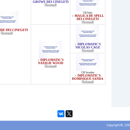
GROWE DEI CINEGETI
Палевый
CH Italy
MAGICA DE SPELL
♀
DEI CINEGETI
Палевый
DE DEI CINEGETI
Палевый
DIPLOMATIC'S
♂
NICOLAS CAGE
Палевый
DIPLOMATIC'S
♀
NATALIE WOOD
Палевый
CH Sweden
DIPLOMATIC'S
♀
DOMINIQUE SANDA
Палевый
Copyright ©, 20