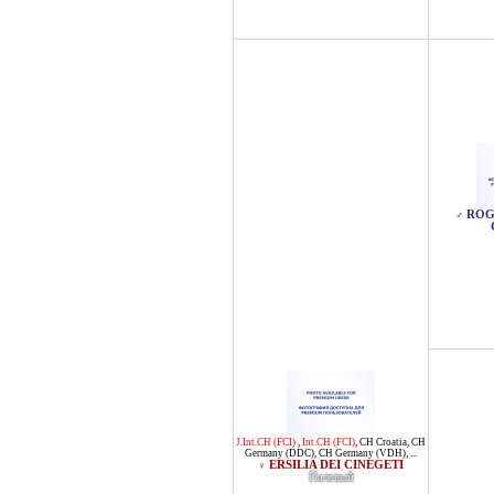
ROG
♂
J.Int.CH (FCI)
,
Int.CH (FCI)
,
CH Croatia
,
CH
Germany (DDC)
,
CH Germany (VDH)
, ...
ERSILIA DEI CINEGETI
♀
Палевый