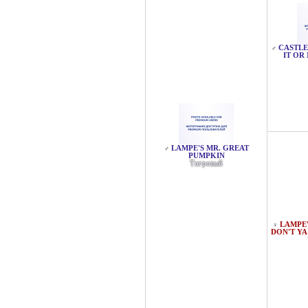
CASTLE
♂
IT OR
LAMPE'S MR. GREAT
♂
PUMPKIN
Тигровый
LAMPE'
♀
DON'T YA