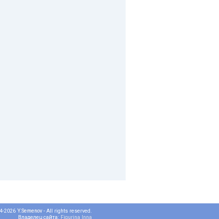
04-2026
Y.Semenov
- All rights reserved.
Владелец сайта:
Figurina Inna