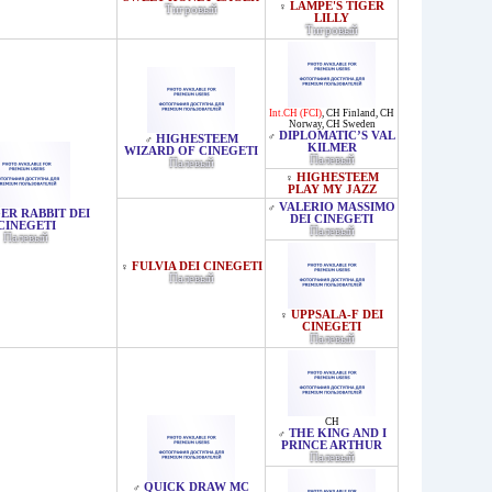
LAMPE'S TIGER
♀
Тигровый
LILLY
Тигровый
Int.CH (FCI)
,
CH Finland
,
CH
Norway
,
CH Sweden
DIPLOMATIC’S VAL
♂
HIGHESTEEM
♂
KILMER
WIZARD OF CINEGETI
Палевый
Палевый
HIGHESTEEM
♀
PLAY MY JAZZ
VALERIO MASSIMO
♂
ER RABBIT DEI
DEI CINEGETI
CINEGETI
Палевый
Палевый
FULVIA DEI CINEGETI
♀
Палевый
UPPSALA-F DEI
♀
CINEGETI
Палевый
CH
THE KING AND I
♂
PRINCE ARTHUR
Палевый
QUICK DRAW MC
♂