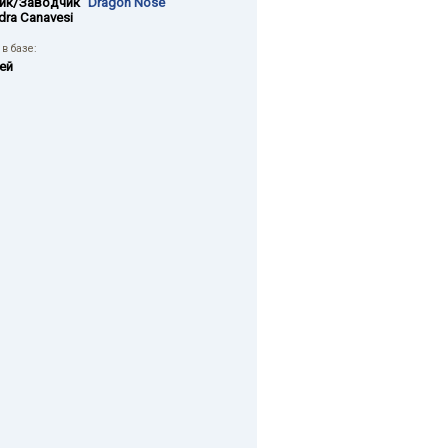
ик/Заводчик
"Dragon Nose"
dra Canavesi
в базе:
ей