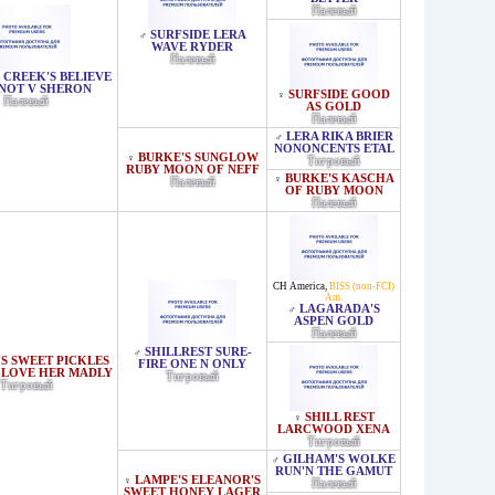
Палевый
SURFSIDE LERA
♂
WAVE RYDER
Палевый
 CREEK'S BELIEVE
 NOT V SHERON
SURFSIDE GOOD
♀
Палевый
AS GOLD
Палевый
LERA RIKA BRIER
♂
NONONCENTS ETAL
BURKE'S SUNGLOW
♀
Тигровый
RUBY MOON OF NEFF
BURKE'S KASCHA
♀
Палевый
OF RUBY MOON
Палевый
CH America
,
BISS (non-FCI)
Am.
LAGARADA'S
♂
ASPEN GOLD
Палевый
SHILLREST SURE-
♂
S SWEET PICKLES
FIRE ONE N ONLY
 LOVE HER MADLY
Тигровый
Тигровый
SHILL REST
♀
LARCWOOD XENA
Тигровый
GILHAM'S WOLKE
♂
RUN'N THE GAMUT
LAMPE'S ELEANOR'S
♀
Палевый
SWEET HONEY LAGER