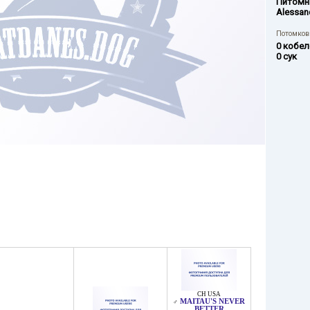
Питомн
Alessan
Потомков 
0 кобел
0 сук
CH USA
MAITAU'S NEVER
♂
BETTER