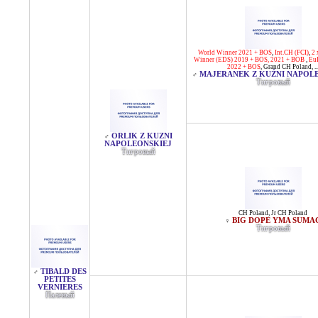
World Winner 2021 + BOS
,
Int.CH (FCI)
,
2 
Winner (EDS) 2019 + BOS, 2021 + BOB
,
Eu
2022 + BOS
,
Grand CH Poland
, ..
MAJERANEK Z KUŹNI NAPOL
♂
Тигровый
ORLIK Z KUZNI
♂
NAPOLEONSKIEJ
Тигровый
CH Poland
,
Jr CH Poland
BIG DOPE YMA SUMA
♀
Тигровый
TIBALD DES
♂
PETITES
VERNIERES
Палевый