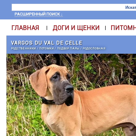
РАСШИРЕННЫЙ ПОИСК ↓
ГЛАВНАЯ
ДОГИ И ЩЕНКИ
ПИТОМ
|
|
VARGOS DU VAL DE CELLE
РОДСТВЕННИКИ
/
ПОТОМКИ
/
ПОДБОР ПАРЫ
/
РОДОСЛОВНАЯ