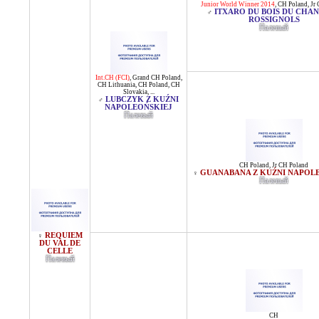
Junior World Winner 2014
,
CH Poland
,
Jr
ITXARO DU BOIS DU CHAN
♂
ROSSIGNOLS
Палевый
Int.CH (FCI)
,
Grand CH Poland
,
CH Lithuania
,
CH Poland
,
CH
Slovakia
, ...
LUBCZYK Z KUŹNI
♂
NAPOLEOŃSKIEJ
Палевый
CH Poland
,
Jr CH Poland
GUANABANA Z KUŹNI NAPOL
♀
Палевый
REQUIEM
♀
DU VAL DE
CELLE
Палевый
CH