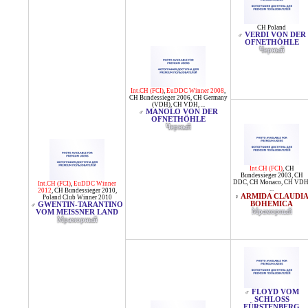
CH Poland
VERDI VON DER
♂
OFNETHÖHLE
Черный
Int.CH (FCI)
,
EuDDC Winner 2008
,
CH Bundessieger 2006
,
CH Germany
(VDH)
,
CH VDH
, ...
MANOLO VON DER
♂
OFNETHÖHLE
Черный
Int.CH (FCI)
,
CH
Bundessieger 2003
,
CH
DDC
,
CH Monaco
,
CH VD
Int.CH (FCI)
,
EuDDC Winner
...
2012
,
CH Bundessieger 2010
,
ARMIDA CLAUDI
♀
Poland Club Winner 2010
BOHEMICA
GWENTIN-TARANTINO
♂
Мраморный
VOM MEISSNER LAND
Мраморный
FLOYD VOM
♂
SCHLOSS
FÜRSTENBERG