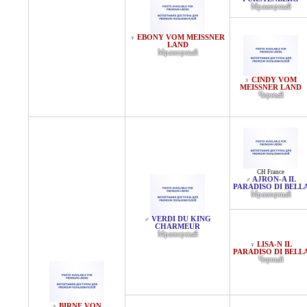
Мраморный
EBONY VOM MEISSNER
♀
LAND
Мраморный
CINDY VOM
♀
MEISSNER LAND
Черный
CH France
AJRON-A IL
♂
PARADISO DI BELL
Мраморный
VERDI DU KING
♂
CHARMEUR
Мраморный
LISA-N IL
♀
PARADISO DI BELL
Черный
BIRNE VON
♀