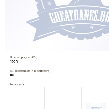
Потеря предков (AVK)
100 %
COI (коэффициент инбридинга)
0%
Родословная