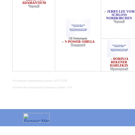
ADAMANTIUM
Черный
JERRY-LEE VOM
♂
SCHLOSS
NORDKIRCHEN
Черный
CH Netherlands
V-POWER OMEGA
♀
Плащевой
DORINJA
♀
REKENER
HARLEKIN
Мраморный
Последнее обновление данных 30.07.2025
Количество посещений страницы собаки - 410