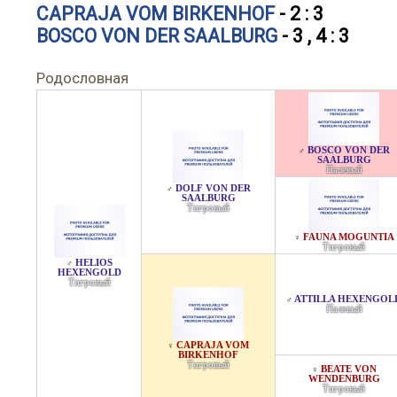
CAPRAJA VOM BIRKENHOF
- 2 : 3
BOSCO VON DER SAALBURG
- 3 , 4 : 3
Родословная
BOSCO VON DER
♂
SAALBURG
Палевый
DOLF VON DER
♂
SAALBURG
Тигровый
FAUNA MOGUNTIA
♀
Тигровый
HELIOS
♂
HEXENGOLD
Тигровый
ATTILLA HEXENGOL
♂
Палевый
CAPRAJA VOM
♀
BIRKENHOF
Тигровый
BEATE VON
♀
WENDENBURG
Тигровый