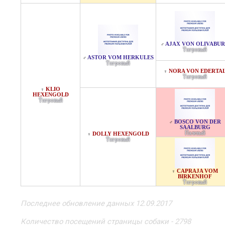
AJAX VON OLIVABU
♂
Тигровый
ASTOR VOM HERKULES
♂
Тигровый
NORA VON EDERTA
♀
Тигровый
KLIO
♀
HEXENGOLD
Тигровый
BOSCO VON DER
♂
SAALBURG
Палевый
DOLLY HEXENGOLD
♀
Тигровый
CAPRAJA VOM
♀
BIRKENHOF
Тигровый
Последнее обновление данных 12.09.2017
Количество посещений страницы собаки - 2798