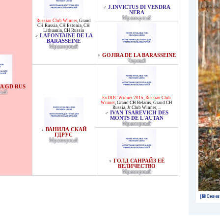
J.INVICTUS DI VENDRA
♂
NERA
Мраморный
Russian Club Winner
,
Grand
CH Russia
,
CH Estonia
,
CH
Lithuania
,
CH Russia
LAFONTAINE DE LA
♂
BARASSEINE
Мраморный
GOJIRA DE LA BARASSEINE
♀
Черный
A GD RUS
ный
EuDDC Winner 2015
,
Russian Club
Winner
,
Grand CH Belarus
,
Grand CH
Russia
,
Jr Club Winner
, ...
IVAN TSAREVICH DES
♂
MONTS DE L'AUTAN
Мраморный
ВАНИЛА СКАЙ
♀
ГДРУС
Мраморный
ГОЛД САНРАЙЗ ЕЁ
♀
ВЕЛИЧЕСТВО
Мраморный
[💾 Скача