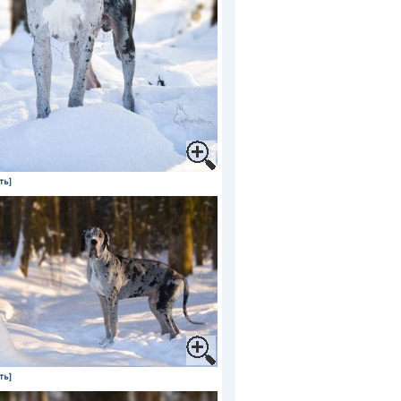
ть]
ть]