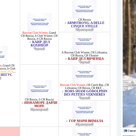
CH Russia
ARMSTRONG-A DELLE
♂
CINQUE STELLE
Мраморный
Russian Club Winner
,
Grand
CH Russia
,
Jr Club Winner
,
CH
Russia
,
Jr CH Russia
КАИР ДЕЛ
♂
КОХИНОР
Черный
Jr Russian Club Winner
,
CH Lithuania
,
CH Russia
,
CH Ukraine
КАИР ДЕЛ ВИЧЕНЦА
♀
Черный
er
,
Grand CH
ussia
,
Jr Club
nner 2024
, ...
 НЕГУС
й
Russian Club Winner
,
CH Czech Rep.
,
CH
Lithuania
,
CH Russia
,
CH RKF
, ...
HORS SHAM GODOLPHIN
♂
DES PETITES VERNIERES
Черный
CH Russia
,
Jr CH Russia
ИННАМОРЕ ДАРЛИ
♀
МОРЕ
Мраморный
ГОР МАРИ ВИМАЛА
♀
Мраморный
[💾 Скача