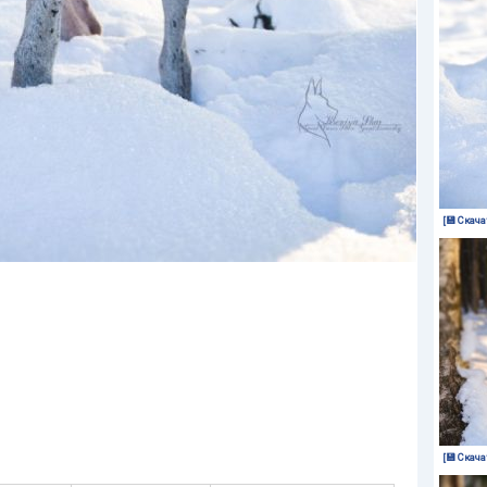
[💾 Скача
[💾 Скача