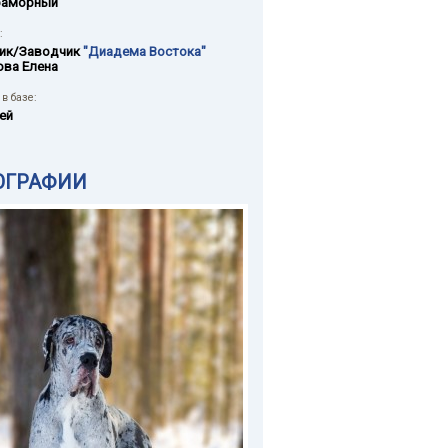
раморный
:
ик/Заводчик
"Диадема Востока"
ова Елена
в базе:
ей
ОГРАФИИ