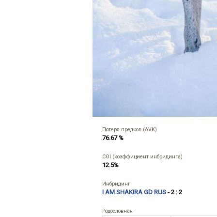
Потеря предков (AVK)
76.67 %
COI (коэффициент инбридинга)
12.5%
Инбридинг
I AM SHAKIRA GD RUS
- 2 : 2
Родословная