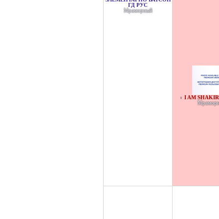
ГД РУС
Мраморный
I AM SHAKIR
♀
Мрамор