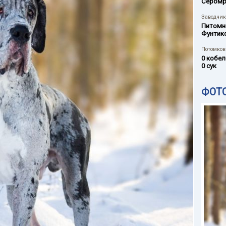
Сером
Заводчик
Питомн
Фунтик
Потомков 
0 кобел
0 сук
ФОТ