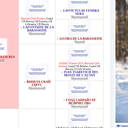
J.INVICTUS DI VENDRA
♂
NERA
Мраморный
Russian Club Winner
,
Grand
CH Russia
,
CH Estonia
,
CH
Lithuania
,
CH Russia
LAFONTAINE DE LA
♂
BARASSEINE
Мраморный
GOJIRA DE LA BARASSEINE
♀
Черный
A GD RUS
ный
EuDDC Winner 2015
,
Russian Club
Winner
,
Grand CH Belarus
,
Grand CH
Russia
,
Jr Club Winner
, ...
IVAN TSAREVICH DES
♂
MONTS DE L'AUTAN
Мраморный
ВАНИЛА СКАЙ
♀
ГДРУС
Мраморный
ГОЛД САНРАЙЗ ЕЁ
♀
ВЕЛИЧЕСТВО
Мраморный
[💾 Скача