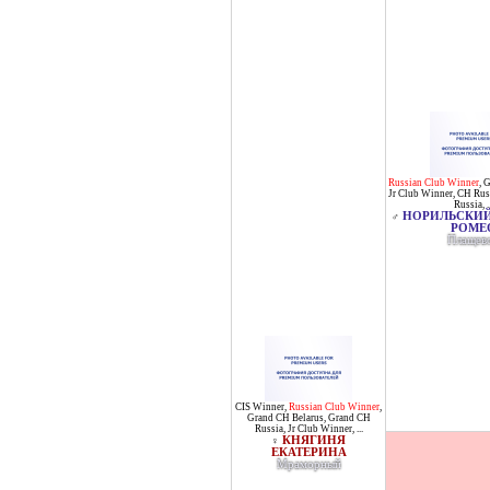
Russian Club Winner
,
G
Jr Club Winner
,
CH Rus
Russia
, .
НОРИЛЬСКИЙ
♂
РОМЕ
Плащев
CIS Winner
,
Russian Club Winner
,
Grand CH Belarus
,
Grand CH
Russia
,
Jr Club Winner
, ...
КНЯГИНЯ
♀
ЕКАТЕРИНА
Мраморный