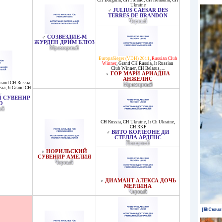
CH Bulgaria
,
CH Poland
,
CH Romania
,
CH
Ukraine
JULIUS CAESAR DES
♂
TERRES DE BRANDON
Черный
СОЗВЕЗДИЕ-М
♂
ЖУРДЕН ДРИМ БЛЮЗ
Мраморный
EuropaSieger (VDH) 2011
,
Russian Club
Winner
,
Grand CH Russia
,
Jr Russian
Club Winner
,
CH Belarus
, ...
ГОР МАРИ АРИАДНА
♀
АНЖЕЛИС
rand CH Russia
,
Мраморный
sia
,
Jr Grand CH
..
 СУВЕНИР
О
ой
CH Russia
,
CH Ukraine
,
Jr Ch Ukraine
,
CH RKF
ВИТО КОРЛЕОНЕ ДИ
♂
СТЕЛЛА АРДЕНС
Плащевой
НОРИЛЬСКИЙ
♀
СУВЕНИР АМЕЛИЯ
Черный
ДИАМАНТ АЛЕКСА ДОЧЬ
♀
МЕРЛИНА
Черный
[💾 Скача