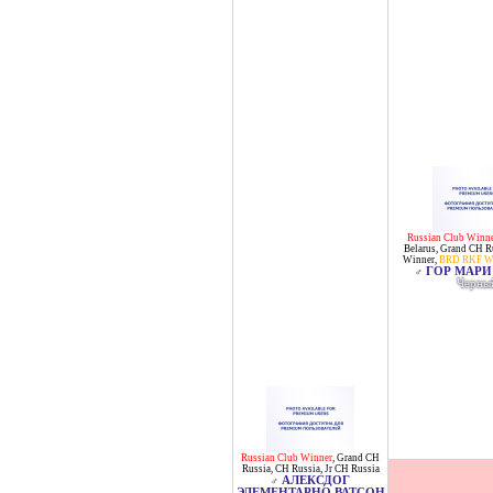
Russian Club Winn
Belarus
,
Grand CH R
Winner
,
BRD RKF Wi
ГОР МАРИ
♂
Черны
Russian Club Winner
,
Grand CH
Russia
,
CH Russia
,
Jr CH Russia
АЛЕКСДОГ
♂
ЭЛЕМЕНТАРНО ВАТСОН