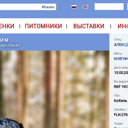
ЕНКИ
ПИТОМНИКИ
ВЫСТАВКИ
ИН
|
|
|
АИМ
Отец:
АЛЕКСД
РОДОСЛОВНАЯ
Мать:
КНЯГИН
Дата рож
15.05.2
No родос
RKF 741
Пол:
Кобель
Клеймо /
FLN 276
Окрас: