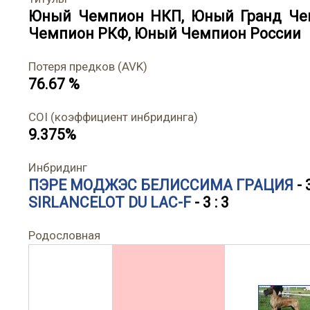
Юный Чемпион НКП
,
Юный Гранд Че
Чемпион РКФ
,
Юный Чемпион России
Потеря предков (AVK)
76.67 %
COI (коэффициент инбридинга)
9.375%
Инбридинг
ПЭРЕ МОДЖЭС БЕЛИССИМА ГРАЦИЯ
- 3
SIRLANCELOT DU LAC-F
- 3 : 3
Родословная