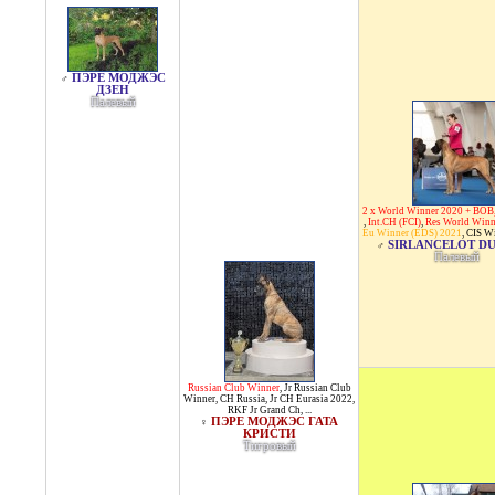
ПЭРЕ МОДЖЭС
♂
ДЗЕН
Палевый
2 x World Winner 2020 + BOB
,
Int.CH (FCI)
,
Res World Winn
Eu Winner (EDS) 2021
,
CIS W
SIRLANCELOT DU
♂
Палевый
Russian Club Winner
,
Jr Russian Club
Winner
,
CH Russia
,
Jr CH Eurasia 2022
,
RKF Jr Grand Ch
, ...
ПЭРЕ МОДЖЭС ГАТА
♀
КРИСТИ
Тигровый