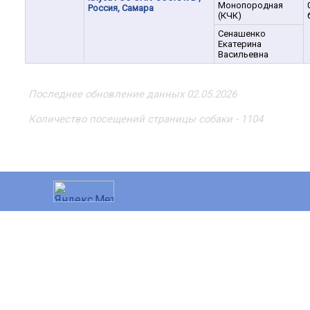
Монопородная
Россия, Самара
(КЧК)
Сенашенко
Екатерина
Васильевна
Последнее обновление данных 02.05.2026
Количество посещений страницы собаки - 1104