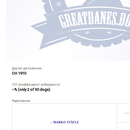
Другие достижения
CH 1910
COI (коэффициент инбридинга)
--% (only 2 of 30 dogs)
Родословная
неиз
MARKO STÄFLE
♂