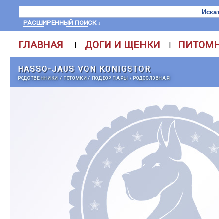
РАСШИРЕННЫЙ ПОИСК ↓
ГЛАВНАЯ
ДОГИ И ЩЕНКИ
ПИТОМ
|
|
HASSO-JAUS VON KONIGSTOR
РОДСТВЕННИКИ
/
ПОТОМКИ
/
ПОДБОР ПАРЫ
/
РОДОСЛОВНАЯ