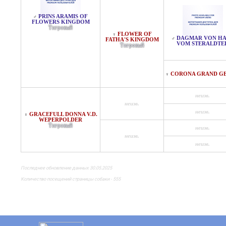
PRINS ARAMIS OF
♂
FLOWERS KINGDOM
Тигровый
FLOWER OF
♀
DAGMAR VON HA
♂
FATHA'S KINGDOM
VOM STERALDTE
Тигровый
CORONA GRAND GE
♀
неизв.
неизв.
неизв.
GRACEFULL DONNA V.D.
♀
WEPERPOLDER
Тигровый
неизв.
неизв.
неизв.
Последнее обновление данных 30.05.2025
Количество посещений страницы собаки - 555