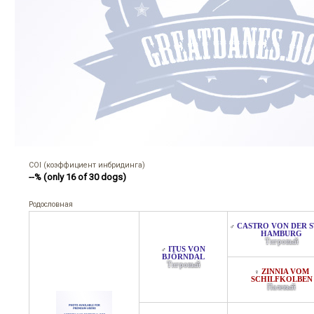
COI (коэффициент инбридинга)
--% (only 16 of 30 dogs)
Родословная
CASTRO VON DER S
♂
HAMBURG
Тигровый
ITUS VON
♂
BJÖRNDAL
Тигровый
ZINNIA VOM
♀
SCHILFKOLBEN
Палевый