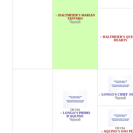
HALTMEIER'S MARIAN
♀
TAFFARO
Черный
HALTMEIER'S QUE
♀
HEARTS
LONGO'S CHIEF J
♂
Черный
CH USA
LONGO'S PRIMO
♂
D'AQUINO
Черный
CH USA
AQUINO'S OSO P
♀