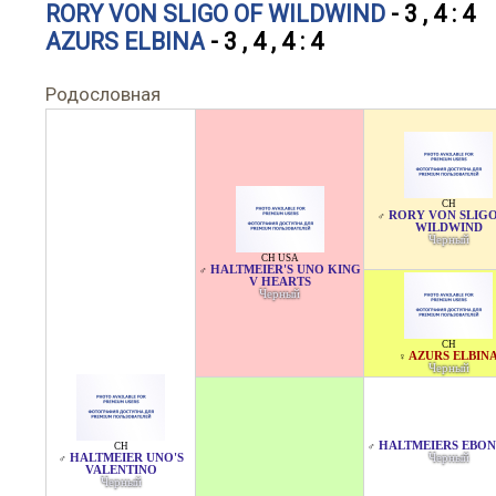
RORY VON SLIGO OF WILDWIND
- 3 , 4 : 4
AZURS ELBINA
- 3 , 4 , 4 : 4
Родословная
CH
RORY VON SLIG
♂
WILDWIND
Черный
CH USA
HALTMEIER'S UNO KING
♂
V HEARTS
Черный
CH
AZURS ELBIN
♀
Черный
HALTMEIERS EBO
CH
♂
HALTMEIER UNO'S
Черный
♂
VALENTINO
Черный