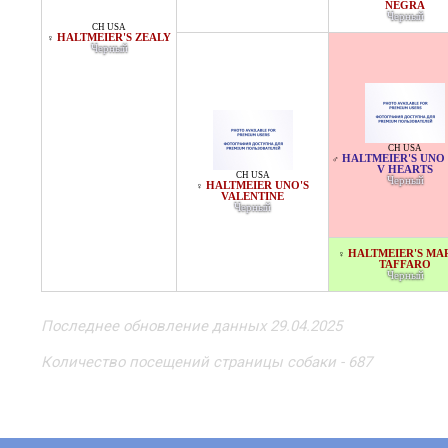
NEGRA
Черный
CH USA
HALTMEIER'S ZEALY
♀
Черный
CH USA
HALTMEIER'S UNO
♂
V HEARTS
CH USA
Черный
HALTMEIER UNO'S
♀
VALENTINE
Черный
HALTMEIER'S MA
♀
TAFFARO
Черный
Последнее обновление данных 29.04.2025
Количество посещений страницы собаки - 687