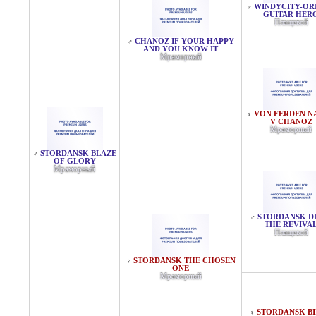
WINDYCITY-OR
♂
GUITAR HER
Плащевой
CHANOZ IF YOUR HAPPY
♂
AND YOU KNOW IT
Мраморный
VON FERDEN N
♀
V CHANOZ
Мраморный
STORDANSK BLAZE
♂
OF GLORY
Мраморный
STORDANSK D
♂
THE REVIVA
Плащевой
STORDANSK THE CHOSEN
♀
ONE
Мраморный
STORDANSK B
♀