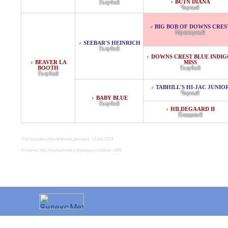
BUTN DIANA
Голубой
♀
Черный
BIG BOB OF DOWNS CRES
♂
Мраморный
SEEBAR'S HEINRICH
♂
Голубой
DOWNS CREST BLUE INDIG
♀
BEAVER LA
MISS
♀
BOOTH
Голубой
Голубой
TABHILL'S HI-JAC JUNIO
♂
Черный
BABY BLUE
♀
Голубой
HILDEGAARD II
♀
Плащевой
Последнее обновление данных 12.04.2025
Количество посещений страницы собаки - 889