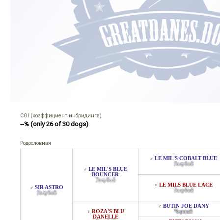
COI (коэффициент инбридинга)
--% (only 26 of 30 dogs)
Родословная
LE MIL'S COBALT BLUE
♂
Голубой
LE MIL'S BLUE
♂
BOUNCER
Голубой
LE MILS BLUE LACE
♀
SIR ASTRO
♂
Голубой
Голубой
BUTIN JOE DANY
♂
ROZA'S BLU
Черный
♀
DANELLE