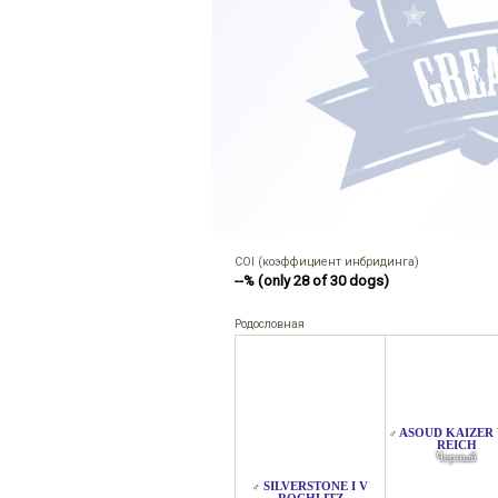
COI (коэффициент инбридинга)
--% (only 28 of 30 dogs)
Родословная
ASOUD KAIZER
♂
REICH
Черный
SILVERSTONE I V
♂