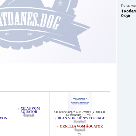
Потомков 
1 кобел
0 сук
XILAS VOM
♂
ÄQUATOR
CH Bundessieger
,
CH Germany (VDH)
,
CH
Черный
Luxembourg
,
CH VDH
 VON
DEAN VON LION'S COTTAGE
♂
Голубой
ORNELLA VOM ÄQUATOR
♀
Черный
CH