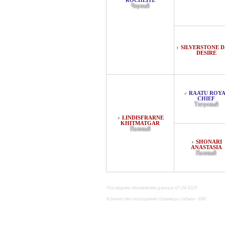
ROCHLITZ
Черный
SILVERSTONE 
♀
DESIRE
RAATU ROY
♂
CHIEF
Тигровый
LINDISFRARNE
♀
KHITMATGAR
Палевый
SHONARI
♀
ANASTASIA
Палевый
Последнее обновление данных 01.04.2025
Количество посещений страницы собаки - 688