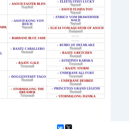
ELEETA STAYS LUCKY
♂
ASOUD EASTER BLISS
♀
Черный
Голубой
ASOUD ELISHA TOO
♀
Черный
ENRICO VOM DRAWEHNER
♂
WALD
ASOUD KONG VON
♂
Черный
REICH
DARK
Черный
ELICIA VOM AQUATOR OF ASOUD
♀
Плащевой
неизв.
BARDANE BLUE JADE
♀
неизв.
RUBIO OF HELMLAKE
♂
Палевый
RAATU CABALLERO
♂
Палевый
RAATU GRETCHEN
♀
AL
Палевый
ASTATINES KABAKA
♂
RAATU GALE
♀
Тигровый
Тигровый
RAATU STORM
♀
UNDERANE ALL FURY
♂
Тигровый
DOGGENSTADT YAGO
♂
Палевый
UNDERANE DESIREE
♀
Палевый
PRINCETON GRAND LEGEND
♂
STORMALONG THE
♀
Палевый
DREAMER
Тигровый
STORMALONG DANIKA
♀