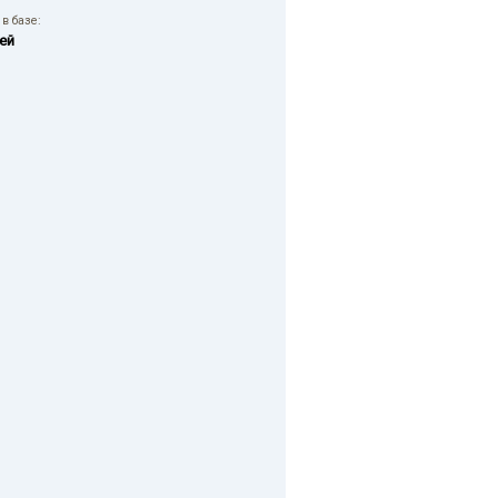
в базе:
ей