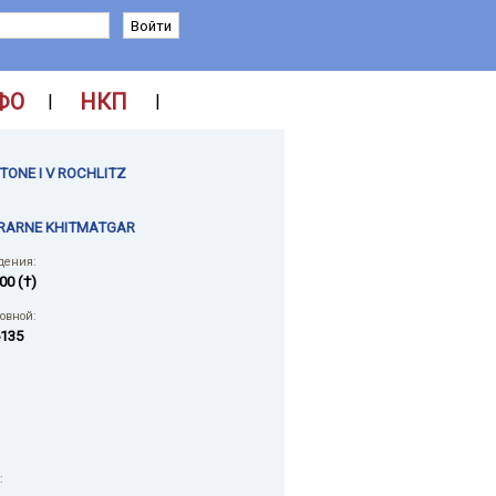
ФО
НКП
|
|
TONE I V ROCHLITZ
FRARNE KHITMATGAR
дения:
00 (†)
ловной:
135
: