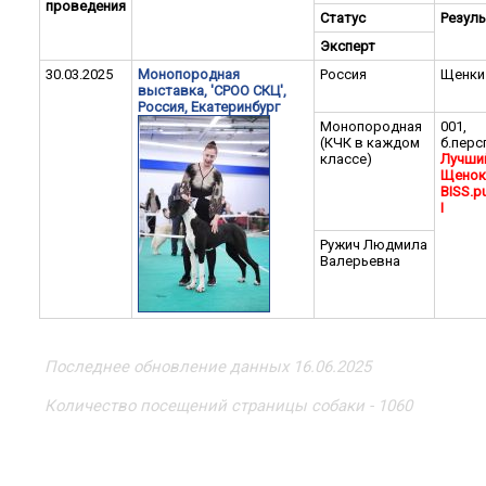
проведения
Статус
Резуль
Эксперт
30.03.2025
Монопородная
Россия
Щенки
выставка, 'СРОО СКЦ',
Россия, Екатеринбург
Монопородная
001,
(КЧК в каждом
б.перс
классе)
Лучши
Щенок
BISS.p
I
Ружич Людмила
Валерьевна
Последнее обновление данных 16.06.2025
Количество посещений страницы собаки - 1060