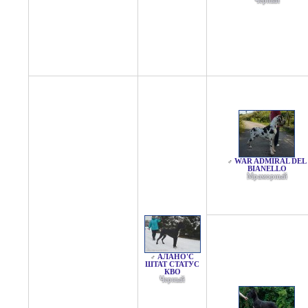
Черный
WAR ADMIRAL DEL
♂
BIANELLO
Мраморный
АЛАНО'С
♂
ШТАТ СТАТУС
КВО
Черный