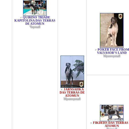
QUIRINO TRIADE
♂
KAPITOLINA DAS TERRAS
DE ATOMUN
Черный
POKER FACE FROM
♂
VALVASOR’S LAND
Мраморный
JARNSAHKA
♀
DAS TERRAS DE
ATOMUN
Мраморный
FIKDEHS DAS TERRAS
♀
ATOMUN