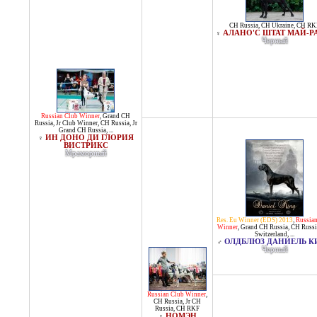
CH Russia
,
CH Ukraine
,
CH RK
АЛАНО'C ШТАТ МАЙ-
♀
Черный
Russian Club Winner
,
Grand CH
Russia
,
Jr Club Winner
,
CH Russia
,
Jr
Grand CH Russia
, ...
ИН ДОНО ДИ ГЛОРИЯ
♀
ВИСТРИКС
Мраморный
Res. Eu Winner (EDS) 2013
,
Russia
Winner
,
Grand CH Russia
,
CH Russi
Switzerland
, ...
ОЛДБЛЮЗ ДАНИЕЛЬ К
♂
Черный
Russian Club Winner
,
CH Russia
,
Jr CH
Russia
,
CH RKF
НОМЭН
♀