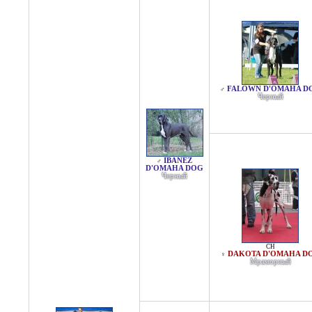
FALOWN D'OMAHA D
♂
Черный
IBANEZ
♂
D'OMAHA DOG
Черный
CH
DAKOTA D'OMAHA D
♀
Мраморный