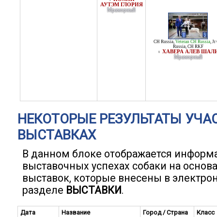
АУТЭМ ГЛОРИЯ
Мраморный
CH Russia
,
Veteran CH Russia
,
Jr
Russia
,
CH RKF
ХАВЕРА АЛЕВ ШАЛ
♀
Мраморный
НЕКОТОРЫЕ РЕЗУЛЬТАТЫ УЧА
ВЫСТАВКАХ
В данном блоке отображается информ
выставочных успехах собаки на основ
выставок, которые внесены в электро
разделе
ВЫСТАВКИ
.
Дата
Название
Город / Страна
Класс