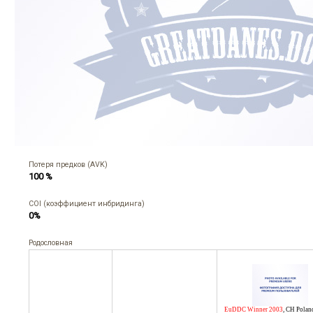
Потеря предков (AVK)
100 %
COI (коэффициент инбридинга)
0%
Родословная
EuDDC Winner 2003
,
CH Polan