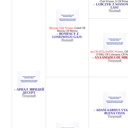
Club Winner
,
Jr CH Pola
LUBCZYK Z SOSNO
♂
LASU
Палевый
Russian Club Winner
,
Grand CH
Russia
,
CH Russia
BONIFACY Z
♂
LOSIOWEGO GAJU
Палевый
Int.CH (FCI)
,
EuDDC Winner
,
CH
(VDH)
,
CH Lithuania
,
CH Po
AXA AMADEA DE MI
♀
Тигровый
АРИАЛ ЭВРИДЕЙ
♂
ДЕСЕРТ
Тигровый
ADANI AARHUS VYA
♂
BUENA VISTA
Тигровый