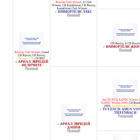
Russian Club Winner
,
Jr Club
Winner
,
CH Kazakhstan
,
CH Russia
,
Kazakhstan Club Winner
, ...
ИММОРТЕЛИ ЛАКС
♂
Палевый
CH Russia
,
Jr CH Russi
ИММОРТЕЛИ ЖЮ
♀
Палевый
Russian Club Winner
,
Grand
CH Russia
,
CH Russia
,
Producer CH
,
CH RKF
АРИАЛ ЭВРИДЕЙ
♀
ФЕЛИЧИТА
Палевый
Int.CH (FCI)
,
EuDDC Winner 
EuDDC Winner 2009
,
CH Bunde
2009
,
EuropaSieger (VDH) 2
TUT-ENCH-AMUN VO
♂
TIEFENBACH
Тигровый
АРИАЛ ЭВРИДЕЙ
♀
ДАНИЯ
Палевый