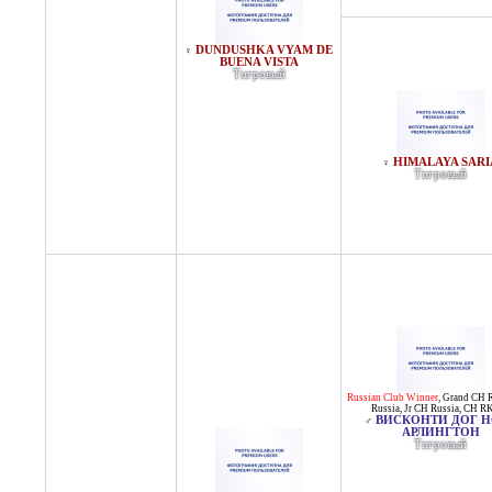
DUNDUSHKA VYAM DE
♀
BUENA VISTA
Тигровый
HIMALAYA SARI
♀
Тигровый
Russian Club Winner
,
Grand CH R
Russia
,
Jr CH Russia
,
CH R
ВИСКОНТИ ДОГ Н
♂
АРЛИНГТОН
Тигровый