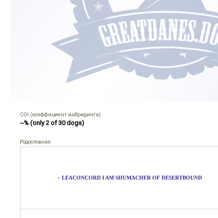
COI (коэффициент инбридинга)
--% (only 2 of 30 dogs)
Родословная
LEACONCORD I AM SHUMACHER OF DESERTBOUND
♂