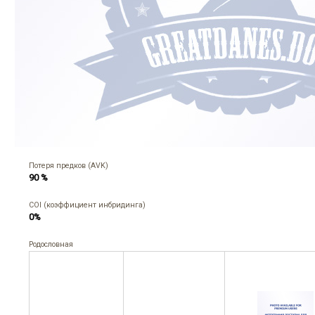
Потеря предков (AVK)
90 %
COI (коэффициент инбридинга)
0%
Родословная