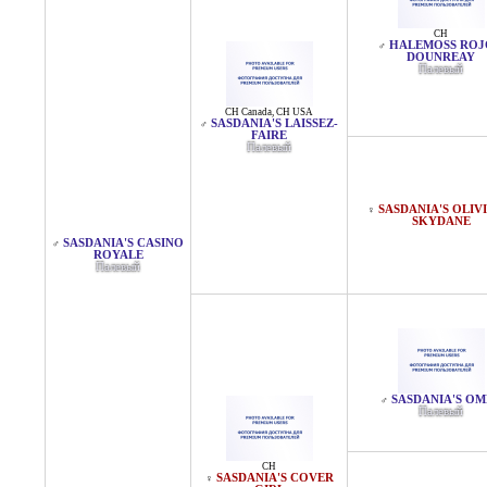
CH
HALEMOSS ROJ
♂
DOUNREAY
Палевый
CH Canada
,
CH USA
SASDANIA'S LAISSEZ-
♂
FAIRE
Палевый
SASDANIA'S OLIV
♀
SKYDANE
SASDANIA'S CASINO
♂
ROYALE
Палевый
SASDANIA'S OM
♂
Палевый
CH
SASDANIA'S COVER
♀