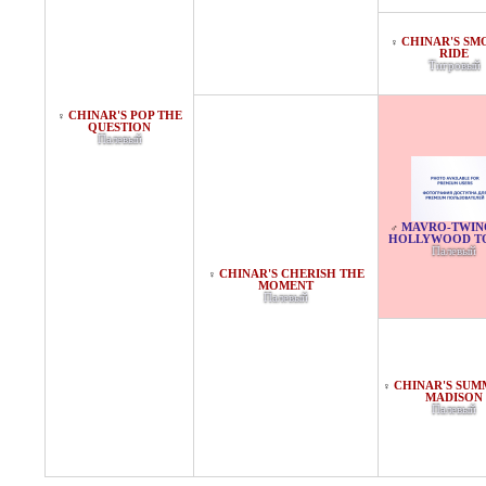
CHINAR'S S
♀
RIDE
Тигровый
CHINAR'S POP THE
♀
QUESTION
Палевый
MAVRO-TWIN
♂
HOLLYWOOD T
Палевый
CHINAR'S CHERISH THE
♀
MOMENT
Палевый
CHINAR'S SUM
♀
MADISON
Палевый