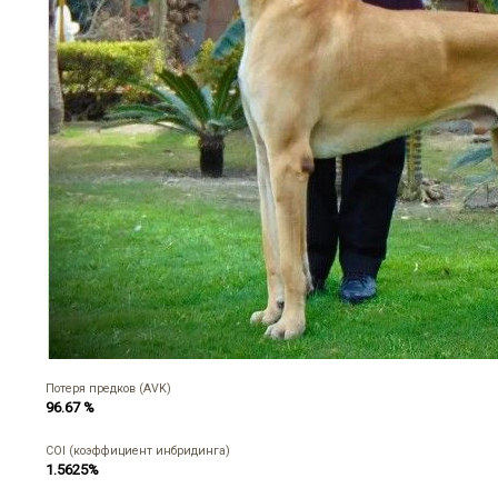
Потеря предков (AVK)
96.67 %
COI (коэффициент инбридинга)
1.5625%