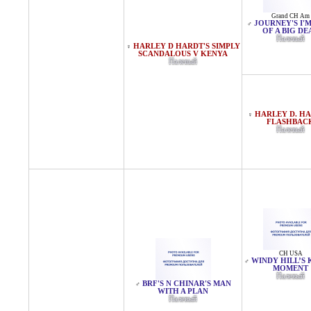
Grand CH Am
JOURNEY'S I'
♂
OF A BIG DE
Палевый
HARLEY D HARDT'S SIMPLY
♀
SCANDALOUS V KENYA
Палевый
HARLEY D. HA
♀
FLASHBAC
Палевый
CH USA
WINDY HILL’S
♂
MOMENT
Палевый
BRF'S N CHINAR'S MAN
♂
WITH A PLAN
Палевый