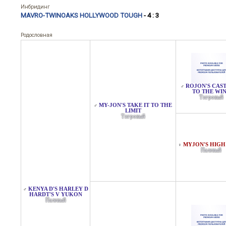
Инбридинг
MAVRO-TWINOAKS HOLLYWOOD TOUGH
- 4 : 3
Родословная
ROJON'S CAST
♂
TO THE WI
Тигровый
MY-JON'S TAKE IT TO THE
♂
LIMIT
Тигровый
MYJON'S HIGH
♀
Палевый
KENYA D'S HARLEY D
♂
HARDT'S V YUKON
Палевый