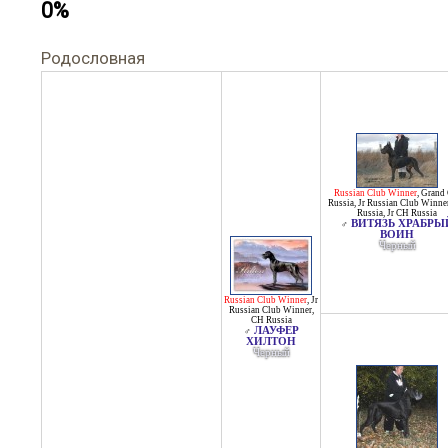
0%
Родословная
Russian Club Winner
,
Grand
Russia
,
Jr Russian Club Winne
Russia
,
Jr CH Russia
ВИТЯЗЬ ХРАБРЫ
♂
ВОИН
Черный
Russian Club Winner
,
Jr
Russian Club Winner
,
CH Russia
ЛАУФЕР
♂
ХИЛТОН
Черный