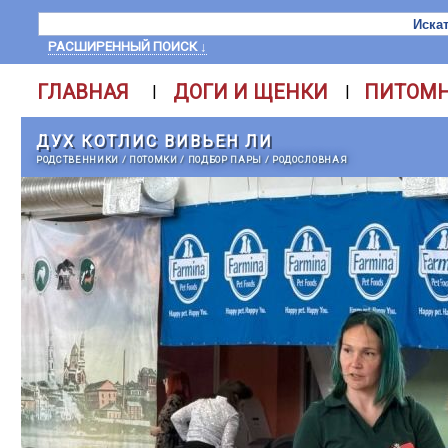
РАСШИРЕННЫЙ ПОИСК ↓
ГЛАВНАЯ
ДОГИ И ЩЕНКИ
ПИТОМ
|
|
ДУХ КОТЛИС ВИВЬЕН ЛИ
РОДСТВЕННИКИ
/
ПОТОМКИ
/
ПОДБОР ПАРЫ
/
РОДОСЛОВНАЯ