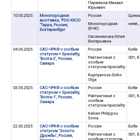
Пермяков Михаил
Юрьевич
10.05.2025
Монопородная
Россия
Щенк
выставка, 'РОО ККСО
Монопородная
неяв.,
'Терра, Россия,
(КЧК)
Екатеринбург
Овсянникова Юлия
Валерьевна
04.05.2025
САС-ЧРКФ с особым
Россия
Бэби
статусом + Speciality,
Рейтинговая с
001, б
'Волга-2', Россия,
особым
Самара
статусом/speciality
Kupriyanova-Sinko
Olga
03.05.2025
САС-ЧРКФ с особым
Россия
Бэби
статусом + Speciality,
Рейтинговая с
001, б
'Волга-1', Россия,
особым
Самара
статусом/speciality
Kelveri-Philippou
Sonia
22.03.2025
САС-ЧРКФ с особым
Россия
Бэби
статусом 'Золото
Рейтинговая с
001, б
Дружбы', Россия,
особым статусом