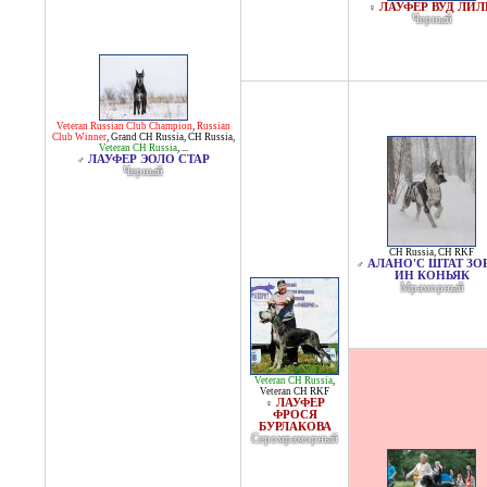
ЛАУФЕР ВУД ЛИЛ
♀
Черный
Veteran Russian Club Champion
,
Russian
Club Winner
,
Grand CH Russia
,
CH Russia
,
Veteran CH Russia
, ...
ЛАУФЕР ЭОЛО СТАР
♂
Черный
CH Russia
,
CH RKF
АЛАНО'С ШТАТ ЗО
♂
ИН КОНЬЯК
Мраморный
Veteran CH Russia
,
Veteran CH RKF
ЛАУФЕР
♀
ФРОСЯ
БУРЛАКОВА
Серомраморный