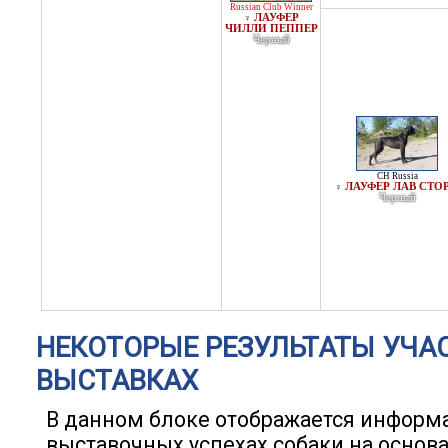
Russian Club Winner
ЛАУФЕР
♀
ЧИЛЛИ ПЕППЕР
Черный
CH Russia
ЛАУФЕР ЛАВ СТО
♀
Черный
НЕКОТОРЫЕ РЕЗУЛЬТАТЫ УЧА
ВЫСТАВКАХ
В данном блоке отображается информ
выставочных успехах собаки на основ