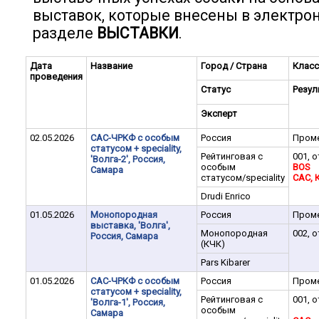
выставок, которые внесены в электро
разделе
ВЫСТАВКИ
.
Дата
Название
Город / Страна
Класс
проведения
Статус
Резул
Эксперт
02.05.2026
САС-ЧРКФ с особым
Россия
Пром
статусом + speciality,
Рейтинговая с
001, о
'Волга-2', Россия,
особым
BOS
Самара
статусом/speciality
CАC, 
Drudi Enrico
01.05.2026
Монопородная
Россия
Пром
выставка, 'Волга',
Монопородная
002, о
Россия, Самара
(КЧК)
Pars Kibarer
01.05.2026
САС-ЧРКФ с особым
Россия
Пром
статусом + speciality,
Рейтинговая с
001, о
'Волга-1', Россия,
особым
Самара