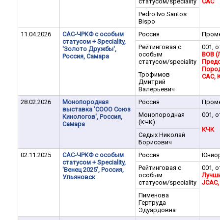
статусом/speciality
CAC
Pedro Ivo Santos
Bispo
11.04.2026
САС-ЧРКФ с особым
Россия
Пром
статусом + Speciality,
Рейтинговая с
001, о
'Золото Дружбы',
особым
BOB (
Россия, Самара
статусом/speciality
Предс
Поро
Трофимов
CАC, 
Дмитрий
Валерьевич
28.02.2026
Монопородная
Россия
Пром
выставка 'СООО Союз
Монопородная
001, о
Кинологов', Россия,
(КЧК)
Самара
КЧК
Седых Николай
Борисович
02.11.2025
САС-ЧРКФ с особым
Россия
Юнио
статусом + Speciality,
Рейтинговая с
001, о
'Венец 2025', Россия,
особым
Лучш
Ульяновск
статусом/speciality
JCAC,
Пименова
Гертруда
Эдуардовна