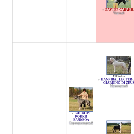
ЛАУФЕР САВАНН
♀
Черный
CH Serbia
HANNIBAL LECTER-A
♂
GIARDINO DI ZEU
Мраморный
БИГФОРТ
♂
РОККИ
БАЛЬБОА
Серомраморный