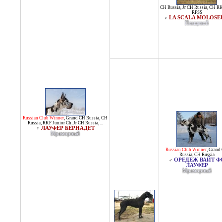
CH Russia
,
Jr CH Russia
,
CH R
RFSS
LA SCALA MOLOS
♀
Плащевой
Russian Club Winner
,
Grand CH Russia
,
CH
Russia
,
RKF Junior Ch
,
Jr CH Russia
, ...
ЛАУФЕР БЕРНАДЕТ
♀
Мраморный
Russian Club Winner
,
Grand
Russia
,
CH Russia
ОРЕДЕЖ ВАЙТ Ф
♂
ЛАУФЕР
Мраморный