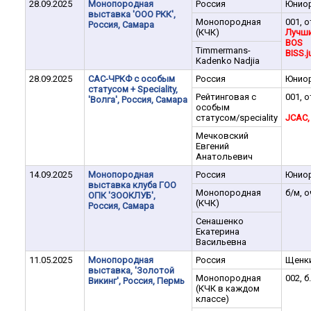
28.09.2025
Монопородная
Россия
Юнио
выставка 'ООО РКК',
Монопородная
001, о
Россия, Самара
(КЧК)
Лучши
BOS
Timmermans-
BISS.j
Kadenko Nadjia
28.09.2025
САС-ЧРКФ с особым
Россия
Юнио
статусом + Speciality,
Рейтинговая с
001, о
'Волга', Россия, Самара
особым
статусом/speciality
JCAC,
Мечковский
Евгений
Анатольевич
14.09.2025
Монопородная
Россия
Юнио
выставка клуба ГОО
Монопородная
б/м, о
ОПК 'ЗООКЛУБ',
(КЧК)
Россия, Самара
Сенашенко
Екатерина
Васильевна
11.05.2025
Монопородная
Россия
Щенк
выставка, 'Золотой
Монопородная
002, б
Викинг', Россия, Пермь
(КЧК в каждом
классе)