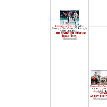
Russian Club Winner
,
Grand CH
Russia
,
Jr Club Winner
,
CH Russia
,
Jr
Grand CH Russia
, ...
ИН ДОНО ДИ ГЛОРИЯ
♀
ВИСТРИКС
Мраморный
Russian Club Win
CH Russia
,
Jr 
Russia
,
CH RK
НОМЭН
♀
АУТЭМ ГЛО
Мраморны