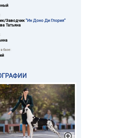
рный
:
ик/Заводчик
"Ин Доно Ди Глория"
ва Татьяна
:
Анна
в базе:
ей
ОГРАФИИ