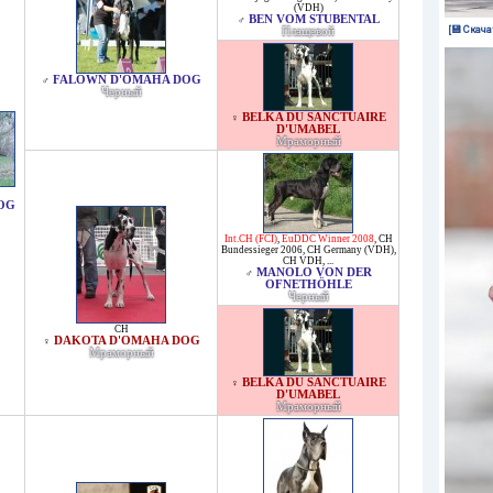
(VDH)
BEN VOM STUBENTAL
♂
[💾 Скача
Плащевой
FALOWN D'OMAHA DOG
♂
Черный
BELKA DU SANCTUAIRE
♀
D'UMABEL
Мраморный
OG
Int.CH (FCI)
,
EuDDC Winner 2008
,
CH
Bundessieger 2006
,
CH Germany (VDH)
,
CH VDH
, ...
MANOLO VON DER
♂
OFNETHÖHLE
Черный
CH
DAKOTA D'OMAHA DOG
♀
Мраморный
BELKA DU SANCTUAIRE
♀
D'UMABEL
Мраморный