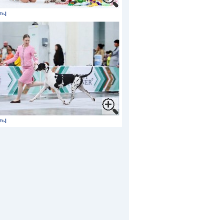
ть]
ть]