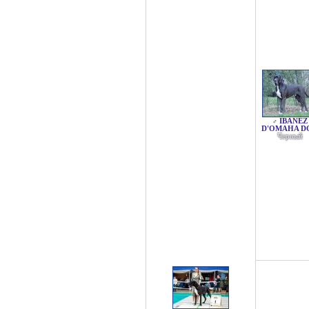
IBANEZ
♂
D'OMAHA D
Черный