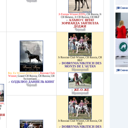
Черный
[💾 Скача
Jr Europe Winner (EDS)
,
CH Russia
,
Jr
CH Belarus
,
Jr CH Russia
,
CH RKF
АЛАНО'С ШТАТ
♀
ЗОРИАНДА ЗАНТИЛЛА
ДОДЖИ
Черный
Jr Russian Club Winner
,
CH Russia
,
CH
RKF
DOBRYNIA NIKITICH DES
♂
MONTS DE L'AUTAN
Мраморный
[💾 Скача
Res. Eu Winner (EDS) 2013
,
Russian Club
Winner
,
Grand CH Russia
,
CH Russia
,
CH
Switzerland
, ...
ОЛДБЛЮЗ ДАНИЕЛЬ КИНГ
♂
Черный
ЖЕ-О-ЖЕ
♀
Мраморный
ner
,
CH
F
РИЯ
й
Jr Russian Club Winner
,
CH Russia
,
CH
RKF
DOBRYNIA NIKITICH DES
♂