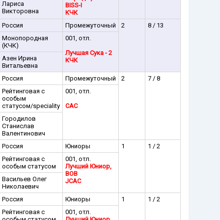
Лариса
BISS-I
Викторовна
КЧК
Россия
Промежуточный
2
8 / 13
Монопородная
001, отл.
(КЧК)
Лучшая Сука - 2
Азен Ирина
КЧК
Витальевна
Россия
Промежуточный
2
7 / 8
Рейтинговая с
001, отл.
особым
статусом/speciality
CAC
Городилов
Станислав
Валентинович
Россия
Юниоры
1
1 / 2
Рейтинговая с
001, отл.
особым статусом
Лучший Юниор,
BOB
Васильев Олег
JCAC
Николаевич
Россия
Юниоры
1
1 / 2
Рейтинговая с
001, отл.
особым статусом
Лучший Юниор