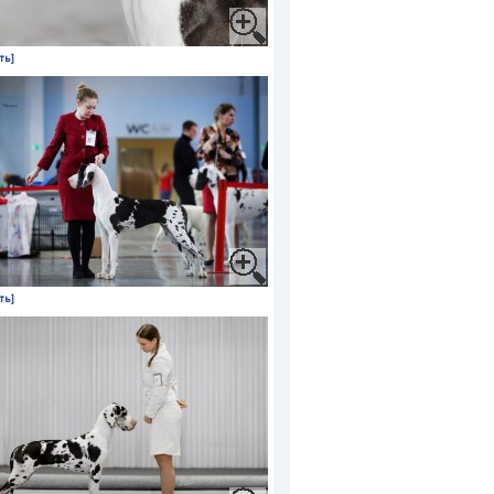
ть]
ть]