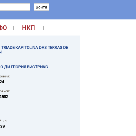
ФО
НКП
|
|
 TRIADE KAPITOLINA DAS TERRAS DE
N
О ДИ ГЛОРИЯ ВИСТРИКС
дения:
024
ловной:
2852
 Чип:
239