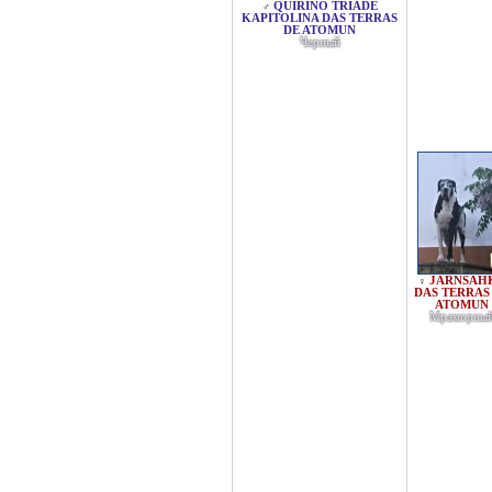
QUIRINO TRIADE
♂
KAPITOLINA DAS TERRAS
DE ATOMUN
Черный
JARNSAH
♀
DAS TERRAS
ATOMUN
Мраморны