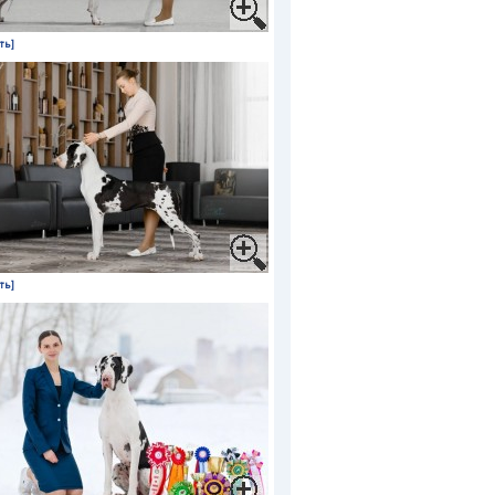
ть]
ть]