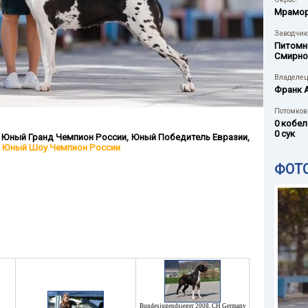
Мрамо
Заводчик
Питомн
Смирно
Владелец
Франк 
Потомков 
0 кобел
0 сук
,
Юный Гранд Чемпион России
,
Юный Победитель Евразии
,
,
Юный Шоу Чемпион России
ФОТ
Bundesjugendsieger 2008
,
CH Germany