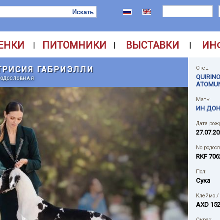
ЕНКИ
ПИТОМНИКИ
ВЫСТАВКИ
ИН
|
|
|
ТРИСИЯ ГАБРИЭЛЛИ
Отец:
QUIRINO
РОДОСЛОВНАЯ
ATOMU
Мать:
ИН ДОН
Дата рож
27.07.2
No родос
RKF 706
Пол:
Сука
Клеймо /
AXD 15
Окрас: