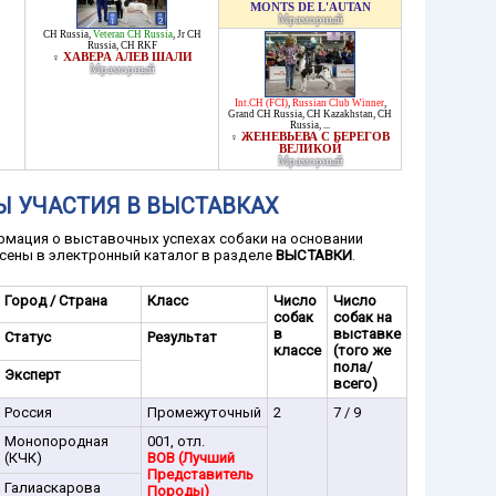
MONTS DE L'AUTAN
Мраморный
CH Russia
,
Veteran CH Russia
,
Jr CH
Russia
,
CH RKF
ХАВЕРА АЛЕВ ШАЛИ
♀
Мраморный
Int.CH (FCI)
,
Russian Club Winner
,
Grand CH Russia
,
CH Kazakhstan
,
CH
Russia
, ...
ЖЕНЕВЬЕВА С БЕРЕГОВ
♀
ВЕЛИКОЙ
Мраморный
Ы УЧАСТИЯ В ВЫСТАВКАХ
мация о выставочных успехах собаки на основании
сены в электронный каталог в разделе
ВЫСТАВКИ
.
Город / Страна
Класс
Число
Число
собак
собак на
в
выставке
Статус
Результат
классе
(того же
пола/
Эксперт
всего)
Россия
Промежуточный
2
7 / 9
Монопородная
001, отл.
(КЧК)
BOB (Лучший
Представитель
Галиаскарова
Породы)