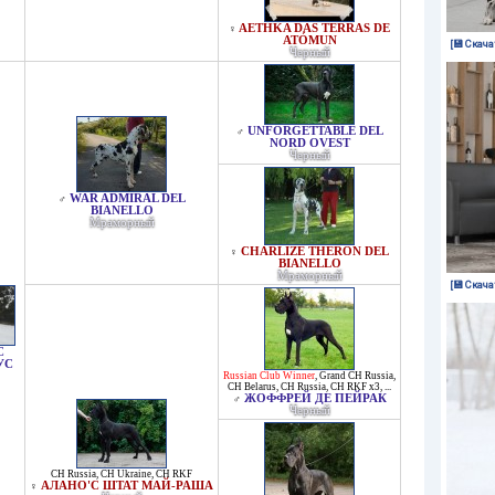
AETHKA DAS TERRAS DE
♀
ATÓMUN
[💾 Скача
Черный
UNFORGETTABLE DEL
♂
NORD OVEST
Черный
WAR ADMIRAL DEL
♂
BIANELLO
Мраморный
CHARLIZE THERON DEL
♀
BIANELLO
Мраморный
[💾 Скача
С
УС
Russian Club Winner
,
Grand CH Russia
,
CH Belarus
,
CH Russia
,
CH RKF x3
, ...
ЖОФФРЕЙ ДЕ ПЕЙРАК
♂
Черный
CH Russia
,
CH Ukraine
,
CH RKF
АЛАНО'C ШТАТ МАЙ-РАША
♀