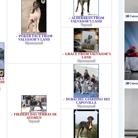
[💾 Скача
ALDEBARAN FROM
♂
VALVASOR'S LAND
Черный
POKER FACE FROM
♂
VALVASOR’S LAND
Мраморный
GRACE FROM VALVASOR’S
♀
LAND
Мраморный
KA
 DE
[💾 Скача
й
DUBAI DEL GIARDINO DEI
♂
CAPOVILLA
Мраморный
FIKDEHS DAS TERRAS DE
♀
ATOMUN
Черный