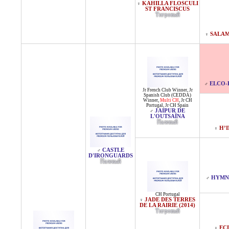
KAHILLA FLOSCULI
♀
ST FRANCISCUS
Тигровый
SALAM
♀
ELCO-
♂
Jr French Club Winner
,
Jr
Spanish Club (CEDDA)
Winner
,
Multi CH
,
Jr CH
Portugal
,
Jr CH Spain
JAIPUR DE
♂
L'OUTSAÏNA
Палевый
H’
♀
CASTLE
♂
D'IRONGUARDS
Палевый
HYMNE
♂
CH Portugal
JADE DES TERRES
♀
DE LA RAIRIE (2014)
Тигровый
ECL
♀