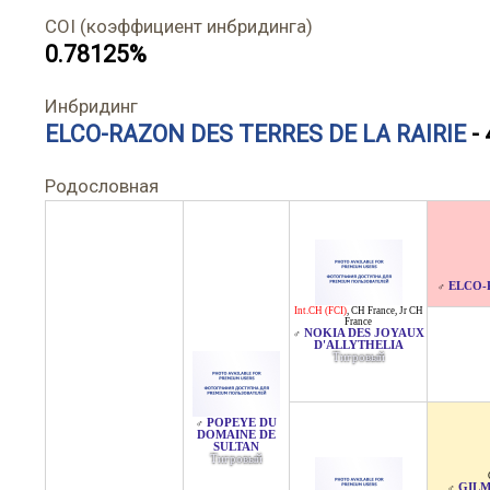
COI (коэффициент инбридинга)
0.78125%
Инбридинг
ELCO-RAZON DES TERRES DE LA RAIRIE
- 
Родословная
ELCO-
♂
Int.CH (FCI)
,
CH France
,
Jr CH
France
NOKIA DES JOYAUX
♂
D'ALLYTHELIA
Тигровый
POPEYE DU
♂
DOMAINE DE
SULTAN
Тигровый
GILM
♂