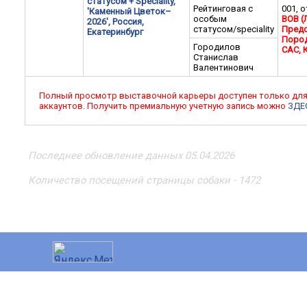
статусом + Speciality,
Рейтинговая с
001, о
'Каменный Цветок–
особым
BOB (
2026', Россия,
статусом/speciality
Предс
Екатеринбург
Поро
Городилов
CАC, 
Станислав
Валентинович
Полный просмотр выставочной карьеры доступен только дл
аккаунтов. Получить премиальную учетную запись можно
ЗДЕ
Последнее обновление данных 05.04.2026
Количество посещений страницы собаки - 1472