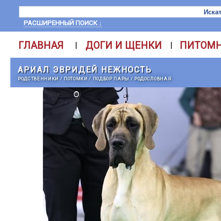
РАСШИРЕННЫЙ ПОИСК ↓
ГЛАВНАЯ
ДОГИ И ЩЕНКИ
ПИТОМ
|
|
АРИАЛ ЭВРИДЕЙ НЕЖНОСТЬ
РОДСТВЕННИКИ
/
ПОТОМКИ
/
ПОДБОР ПАРЫ
/
РОДОСЛОВНАЯ