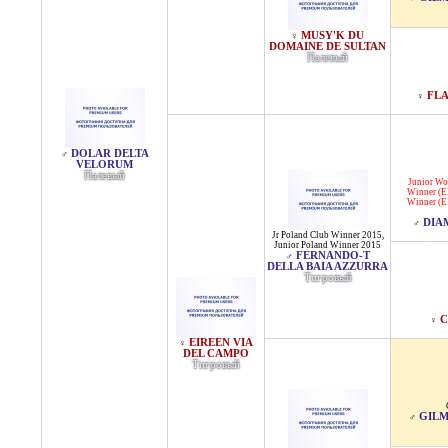
MUSY'K DU
♀
DOMAINE DE SULTAN
Палевый
FLA
♀
DOLAR DELTA
♂
VELORUM
Палевый
Junior Wo
Winner (E
Winner (E
DIA
♂
Jr Poland Club Winner 2015
,
Junior Poland Winner 2015
FERNANDO-T
♂
DELLA BAIA AZZURRA
Тигровый
C
♀
EIREEN VIA
♀
DEL CAMPO
Тигровый
GILM
♂