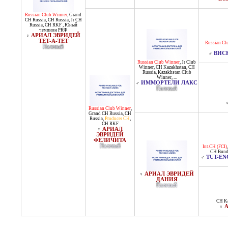
Russian Club Winner
,
Grand
CH Russia
,
CH Russia
,
Jr CH
Russia
,
CH RKF , Юный
чемпион РКФ
АРИАЛ ЭВРИДЕЙ
♀
ТЕТ-А-ТЕТ
Russian Cl
Палевый
ВИС
♂
Russian Club Winner
,
Jr Club
Winner
,
CH Kazakhstan
,
CH
Russia
,
Kazakhstan Club
Winner
, ...
ИММОРТЕЛИ ЛАКС
♂
Палевый
Russian Club Winner
,
Grand CH Russia
,
CH
Russia
,
Producer CH
,
CH RKF
АРИАЛ
♀
ЭВРИДЕЙ
ФЕЛИЧИТА
Палевый
Int.CH (FCI)
CH Bund
TUT-EN
♂
АРИАЛ ЭВРИДЕЙ
♀
ДАНИЯ
Палевый
CH Ka
А
♀