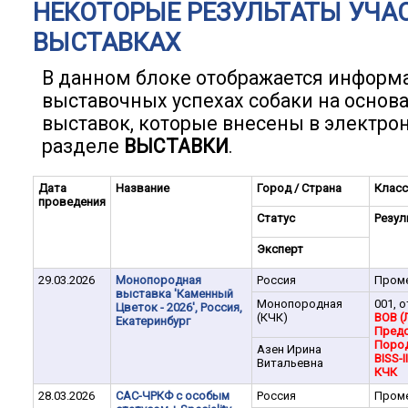
НЕКОТОРЫЕ РЕЗУЛЬТАТЫ УЧА
ВЫСТАВКАХ
В данном блоке отображается информ
выставочных успехах собаки на основ
выставок, которые внесены в электро
разделе
ВЫСТАВКИ
.
Дата
Название
Город / Страна
Класс
проведения
Статус
Резул
Эксперт
29.03.2026
Монопородная
Россия
Пром
выставка 'Каменный
Монопородная
001, о
Цветок - 2026', Россия,
(КЧК)
BOB (
Екатеринбург
Предс
Поро
Азен Ирина
BISS-II
Витальевна
КЧК
28.03.2026
САС-ЧРКФ с особым
Россия
Пром