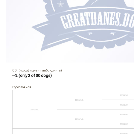
COI (коэффициент инбридинга)
--% (only 2 of 30 dogs)
Родословная
неизв.
неизв.
неизв.
неизв.
неизв.
неизв.
неизв.
неизв.