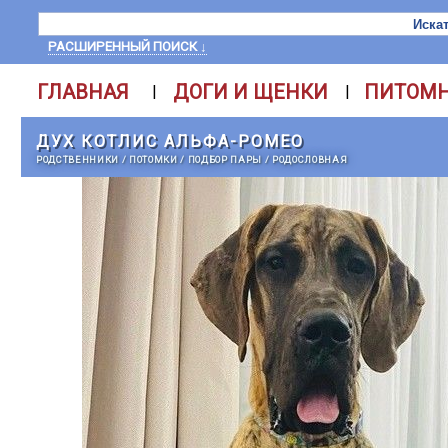
РАСШИРЕННЫЙ ПОИСК ↓
ГЛАВНАЯ
ДОГИ И ЩЕНКИ
ПИТОМ
|
|
ДУХ КОТЛИС АЛЬФА-РОМЕО
РОДСТВЕННИКИ
/
ПОТОМКИ
/
ПОДБОР ПАРЫ
/
РОДОСЛОВНАЯ