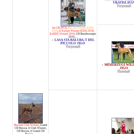
VRATISLAVI
Тигровый
Int.CH (FCI)
,
Res. Eu Winner (EDS)
2019
,
Jr Europe Winner (EDS) 2018
,
EuDDC Winner 2019
,
CH Bundessieger
2019
, ...
LASA STA BALUBA-T DEL
♂
PICCOLO JIGO
Тигровый
MÉHERZUGI WIL
♀
JIGO
Палевый
Russian Club Winner
,
Grand
CH Russia
,
Jr Club Winner
,
CH Russia
,
Jr Grand CH