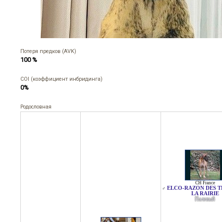
Потеря предков (AVK)
100 %
COI (коэффициент инбридинга)
0%
Родословная
CH France
ELCO-RAZON DES T
♂
LA RAIRIE
Палевый