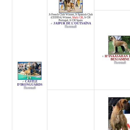
Jr French Club Winner
,
Jr Spanish Club
(CEDDA) Winner
,
Multi CH
,
Jr CH
Portugal
,
Jr CH Spain
JAIPUR DE L'OUTSAÏNA
♂
Палевый
H’INAASAHAN 
♀
BENJAMINE
Палевый
CASTLE
♂
D'IRONGUARDS
Палевый