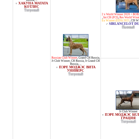
Russia
, ...
ХАКУНА МАТАТА
♀
КОТЛИС
Тигровый
2 x World Winner 2020 + BOB
,
Int.CH (FCI)
,
Res World Winn
Eu Winner (EDS) 2021
,
CIS W
SIRLANCELOT DU
♂
Палевый
Russian Club Winner
,
Grand CH Russia
,
Jr Club Winner
,
CH Russia
,
Jr Grand CH
Russia
, ...
ПЭРЕ МОДЖЭС ВИТА
♀
УНИВЕРС
Тигровый
Jr Club Winner
ПЭРЕ МОДЖЭС БЕ
♀
ГРАЦИЯ
Тигровый