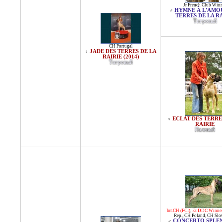
Jr French Club Win
HYMNE À L'AMO
♂
TERRES DE LA R
Тигровый
CH Portugal
JADE DES TERRES DE LA
♀
RAIRIE (2014)
Тигровый
ECLAT DES TERRE
♀
RAIRIE
Палевый
Int.CH (FCI)
,
EuDDC Winne
Rep.
,
CH Poland
,
CH Slo
CONCERTO SPLE
♂